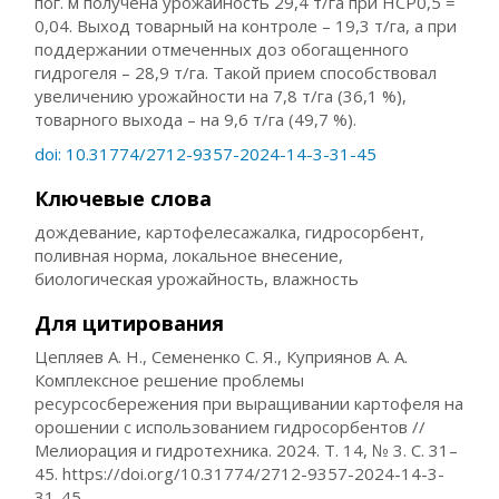
пог. м получена урожайность 29,4 т/га при НСР0,5 =
0,04. Выход товарный на контроле – 19,3 т/га, а при
поддержании отмеченных доз обогащенного
гидрогеля – 28,9 т/га. Такой прием способствовал
увеличению урожайности на 7,8 т/га (36,1 %),
товарного выхода – на 9,6 т/га (49,7 %).
doi: 10.31774/2712-9357-2024-14-3-31-45
Ключевые слова
дождевание, картофелесажалка, гидросорбент,
поливная норма, локальное внесение,
биологическая урожайность, влажность
Для цитирования
Цепляев А. Н., Семененко С. Я., Куприянов А. А.
Комплексное решение проблемы
ресурсосбережения при выращивании картофеля на
орошении с использованием гидросорбентов //
Мелиорация и гидротехника. 2024. Т. 14, № 3. С. 31–
45. https://doi.org/10.31774/2712-9357-2024-14-3-
31-45.