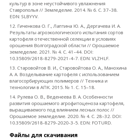
культур в зоне неустойчивого увлажнения
Ставрополья // Земледелие. 2014. № 6. С. 37–38.
EDN: SLBYYV.
12. Гиченкова О. Г., Лаптина Ю. А., Дергачева И. А.
Результаты агроэкологического испытания сортов
картофеля отечественной селекции в условиях
орошения Волгоградской области // Орошаемое
земледелие. 2021. № 4. С. 41–44. DOI:
10.35809/2618-8279-2021-4-7. EDN: VLZHLF.
13. Старовойтов В. И., Старовойтова О. А., Манохина
А. А. Возделывание картофеля с использованием
влагосорбирующих полимеров // Техника и
технологии в АПК. 2015. № 1. С. 15–18.
14. Рулева О. В., Веденеева В. А. Особенности
развития орошаемого агрофитоценоза картофеля,
выращиваемого под влиянием лесных полос //
Орошаемое земледелие. 2020. № 4. С. 28–32. DOI:
10.35809/2618-8279-2020-3-5. EDN: FOTURD.
Файлы для скачивания