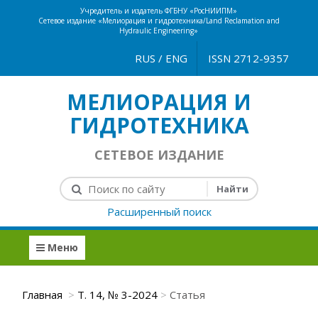
Учредитель и издатель ФГБНУ «РосНИИПМ»
Сетевое издание «Мелиорация и гидротехника/Land Reclamation and
Hydraulic Engineering»
RUS
/
ENG
ISSN 2712-9357
МЕЛИОРАЦИЯ И
ГИДРОТЕХНИКА
СЕТЕВОЕ ИЗДАНИЕ
Расширенный поиск
Меню
Главная
Т. 14, № 3-2024
Статья