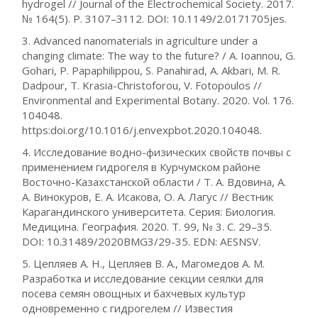
hydrogel // Journal of the Electrochemical Society. 2017.
№ 164(5). P. 3107–3112. DOI: 10.1149/2.0171705jes.
3. Advanced nanomaterials in agriculture under a
changing climate: The way to the future? / A. Ioannou, G.
Gohari, P. Papaphilippou, S. Panahirad, A. Akbari, M. R.
Dadpour, T. Krasia-Christoforou, V. Fotopoulos //
Environmental and Experimental Botany. 2020. Vol. 176.
104048.
https:doi.org/10.1016/j.envexpbot.2020.104048.
4. Исследование водно-физических свойств почвы с
применением гидрогеля в Курчумском районе
Восточно-Казахстанской области / Т. А. Вдовина, А.
А. Винокуров, Е. А. Исакова, О. А. Лагус // Вестник
Карагандинского университета. Серия: Биология.
Медицина. География. 2020. Т. 99, № 3. С. 29–35.
DOI: 10.31489/2020BMG3/29-35. EDN: AESNSV.
5. Цепляев А. Н., Цепляев В. А., Магомедов А. М.
Разработка и исследование секции сеялки для
посева семян овощных и бахчевых культур
одновременно с гидрогелем // Известия