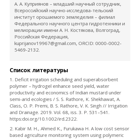
А. А. Куприянов – младший научный сотрудник,
Всероссийский научно-исследова-тельский
институт орошаемого земледелия – филиал
Федерального научного центра гидротехники и
мелиорации имени А. Н. Костякова, Волгоград,
Российская Федерация,
kuprijanov19967@gmail.com, ORCID: 0000-0002-
5469-2132.
Список литературы
1. Deficit irrigation scheduling and superabsorbent
polymer – hydrogel enhance seed yield, water
productivity and economics of Indian mustard under
semi-arid ecologies / S. S. Rathore, K. Shekhawat, A.
Class, O. P. Premi, B. S. Rathore, V. K. Singh // Irrigation
and Drainage. 2019. Vol. 68, iss. 3. P. 531–541.
https:doi.org/10.1002/ird.2322.
2. Kabir M. H., Ahmed K., Furukawa H. A low cost sensor
based agriculture monitoring system using polymeric