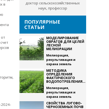
доктор сельскохозяйственных
х в
наук, профессор
ью
ПОПУЛЯРНЫЕ
иента
СТАТЬИ
 от
МОДЕЛИРОВАНИЕ
ОВРАГОВ ДЛЯ ЦЕЛЕЙ
 счет
ЛЕСНОЙ
урсов
МЕЛИОРАЦИИ
Мелиорация,
рекультивация и
охрана земель
МЕТОДИКА
ОПРЕДЕЛЕНИЯ
лгоритм,
ФАКТИЧЕСКОГО
ВОДОПОТРЕБЛЕНИЯ...
Мелиорация,
рекультивация и
охрана земель
СВОЙСТВА ЛУГОВО-
7-2024-
ЧЕРНОЗЕМНЫХ ПОЧВ