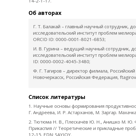
14-2-1-17.
Об авторах
Г. Т. Балакай – главный научный сотрудник, д
исследовательский институт проблем мелиора
ORCID ID: 0000-0001-8021-6853;
И. В. Гурина – ведущий научный сотрудник, д
исследовательский институт проблем мелиорац
ID: 0000-0002-4045-3480;
Ф. Г. Тагиров – директор филиала, Российски
Новочеркасск, Российская Федерация, ftagiro
Список литературы
1. Научные основы формирования продуктивности 
Г. Андреева, И. Р. Астарханов, М. Заргар. Махачк
2. Тютюма Н. В., Плескачёв Ю. Н., Анишко М. Ю
Прикаспия // Теоретические и прикладные пробл
12-15. EDN: SAYIQY.