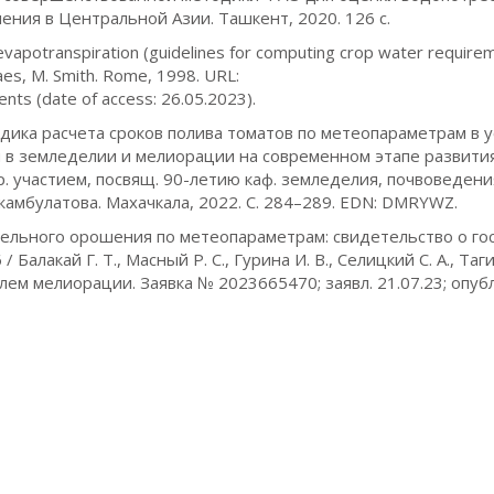
ения в Центральной Азии. Ташкент, 2020. 126 с.
 evapotranspiration (guidelines for computing crop water require
. Raes, M. Smith. Rome, 1998. URL:
s (date of access: 26.05.2023).
Методика расчета сроков полива томатов по метеопараметрам в 
 в земледелии и мелиорации на современном этапе развити
р. участием, посвящ. 90-летию каф. земледелия, почвоведени
 Джамбулатова. Махачкала, 2022. С. 284–289. EDN: DMRYWZ.
пельного орошения по метеопараметрам: свидетельство о гос
лакай Г. Т., Масный Р. С., Гурина И. В., Селицкий С. А., Таг
блем мелиорации. Заявка № 2023665470; заявл. 21.07.23; опубл