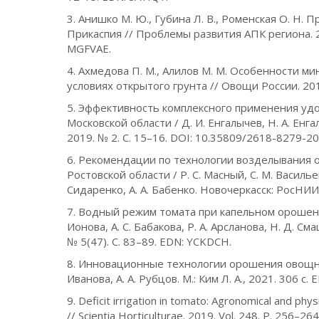
3. Анишко М. Ю., Губина Л. В., Роменская О. Н.
Прикаспия // Проблемы развития АПК региона. 2
MGFVAE.
4. Ахмедова П. М., Алилов М. М. Особенности 
условиях открытого грунта // Овощи России. 201
5. Эффективность комплексного применения уд
Московской области / Д. И. Енгалычев, Н. А. Енг
2019. № 2. С. 15–16. DOI: 10.35809/2618-8279-2
6. Рекомендации по технологии возделывания о
Ростовской области / Р. С. Масный, С. М. Васильев
Сидаренко, А. А. Бабенко. Новочеркасск: РосНИИ
7. Водный режим томата при капельном орошени
Ионова, А. С. Бабакова, Р. А. Арсланова, Н. Д. 
№ 5(47). С. 83–89. EDN: YCKDCH.
8. Инновационные технологии орошения овощных 
Иванова, А. А. Рубцов. М.: Ким Л. А., 2021. 306 с.
9. Deficit irrigation in tomato: Agronomical and phy
// Scientia Horticulturae. 2019. Vol. 248. P. 256–26