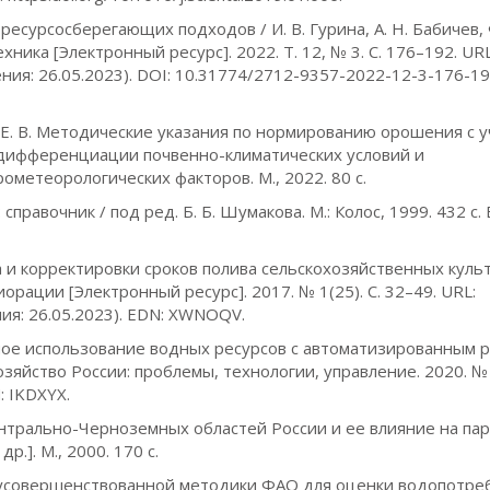
есурсосберегающих подходов / И. В. Гурина, А. Н. Бабичев, Ф
ника [Электронный ресурс]. 2022. Т. 12, № 3. С. 176–192. URL
щения: 26.05.2023). DOI: 10.31774/2712-9357-2022-12-3-176-19
ва Е. В. Методические указания по нормированию орошения с 
 дифференциации почвенно-климатических условий и
метеорологических факторов. М., 2022. 80 с.
равочник / под ред. Б. Б. Шумакова. М.: Колос, 1999. 432 с.
ета и корректировки сроков полива сельскохозяйственных культ
ации [Электронный ресурс]. 2017. № 1(25). С. 32–49. URL:
ния: 26.05.2023). EDN: XWNOQV.
льное использование водных ресурсов с автоматизированным 
зяйство России: проблемы, технологии, управление. 2020. № 1
: IKDXYX.
ентрально-Черноземных областей России и ее влияние на па
.]. М., 2000. 170 с.
ние усовершенствованной методики ФАО для оценки водопотре