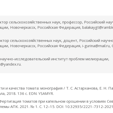
октор сельскохозяйственных наук, профессор, Российский нау
ции, Новочеркасск, Российская Федерация, balakaygt@ramble
октор сельскохозяйственных наук, доцент, Российский научн
ии, Новочеркасск, Российская Федерация, i-gurina@mail.ru,
й научно-исследовательский институт проблем мелиорации,
v@yandex.ru.
и качества томата: монография / Т. С. Астарханова, Е. Н. Па
ала, 2018. 136 с. EDN: YSAMYR.
. Фертигация томатов при капельном орошении в условиях Cе
емы АПК. 2021. № 1. С. 12–15. DOI: 10.32935/2221-7312-202