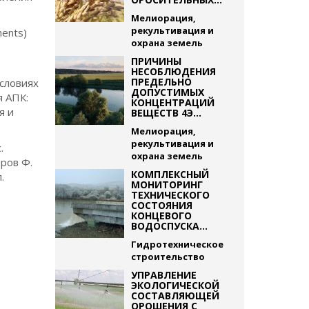
Мелиорация,
рекультивация и
ments)
охрана земель
ПРИЧИНЫ
НЕСОБЛЮДЕНИЯ
ПРЕДЕЛЬНО
условиях
ДОПУСТИМЫХ
я АПК:
КОНЦЕНТРАЦИЙ
я и
ВЕЩЕСТВ 4Э...
Мелиорация,
рекультивация и
.
охрана земель
иров Ф.
КОМПЛЕКСНЫЙ
.
МОНИТОРИНГ
ТЕХНИЧЕСКОГО
СОСТОЯНИЯ
КОНЦЕВОГО
ВОДОСПУСКА...
Гидротехническое
строительство
УПРАВЛЕНИЕ
ЭКОЛОГИЧЕСКОЙ
СОСТАВЛЯЮЩЕЙ
ОРОШЕНИЯ С