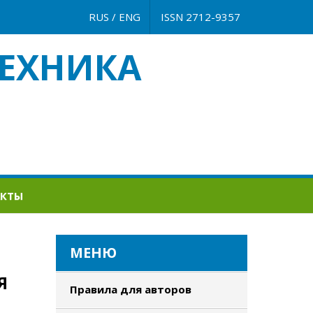
RUS
/
ENG
ISSN 2712-9357
ЕХНИКА
АКТЫ
МЕНЮ
Я
Правила для авторов