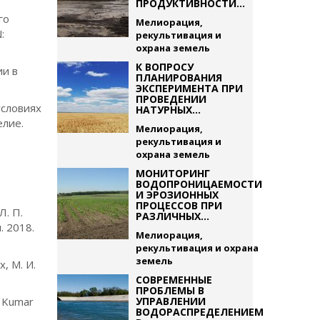
ПРОДУКТИВНОСТИ...
го
Мелиорация,
:
рекультивация и
охрана земель
К ВОПРОСУ
ии в
ПЛАНИРОВАНИЯ
ЭКСПЕРИМЕНТА ПРИ
ПРОВЕДЕНИИ
условиях
НАТУРНЫХ...
елие.
Мелиорация,
рекультивация и
охрана земель
й
МОНИТОРИНГ
ВОДОПРОНИЦАЕМОСТИ
И ЭРОЗИОННЫХ
ПРОЦЕССОВ ПРИ
Л. П.
РАЗЛИЧНЫХ...
. 2018.
Мелиорация,
рекультивация и охрана
земель
, М. И.
СОВРЕМЕННЫЕ
ПРОБЛЕМЫ В
. Kumar
УПРАВЛЕНИИ
ВОДОРАСПРЕДЕЛЕНИЕМ