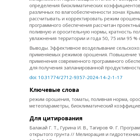
определения биоклиматических коэффициентов
различных по влагообеспеченности зонах Крым
рассчитывать и корректировать режим орошени
программного обеспечения рассчитан проектны
поливную и оросительную нормы, кратность по
увлажнения территории и года 50, 75 или 95 %
Выводы. Эффективное возделывание сельскохоз
применяемых режимов орошения. Повышение то
применения современного программного обеспе
для получения запланированной продуктивност
doi: 10.31774/2712-9357-2024-14-2-1-17
Ключевые слова
режим орошения, томаты, поливная норма, ороси
метеопараметры, биоклиматический коэффициен
Для цитирования
Балакай Г. Т., Гурина И. В., Тагиров Ф. Г. Про
открытого грунта // Мелиорация и гидротехника. 