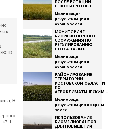
ПОСЛЕ РОТАЦИИ
СЕВООБОРОТОВ С...
Мелиорация,
рекультивация и
охрана земель
чно-
r.ru,
МОНИТОРИНГ
БИОИНЖЕНЕРНОГО
СООРУЖЕНИЯ ПО
РЕГУЛИРОВАНИЮ
о-
СТОКА ТАЛЫХ...
 ORCID
Мелиорация,
рекультивация и
охрана земель
РАЙОНИРОВАНИЕ
ТЕРРИТОРИИ
РОСТОВСКОЙ ОБЛАСТИ
ПО
АГРОКЛИМАТИЧЕСКИМ...
Мелиорация,
кина, Н.
рекультивация и охрана
земель
верного
ИСПОЛЬЗОВАНИЕ
1-47-1-
БИОМЕЛИОРАНТОВ
ДЛЯ ПОВЫШЕНИЯ