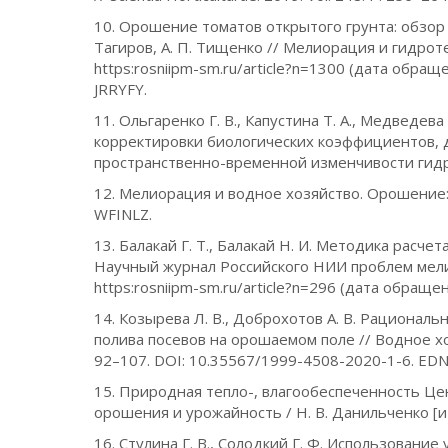
10. Орошение томатов открытого грунта: обзор р
Тагиров, А. П. Тищенко // Мелиорация и гидротех
https:rosniipm-sm.ru/article?n=1300 (дата обра
JRRYFY.
11. Ольгаренко Г. В., Капустина Т. А., Медведе
корректировки биологических коэффициентов,
пространственно-временной изменчивости гидро
12. Мелиорация и водное хозяйство. Орошение: сп
WFINLZ.
13. Балакай Г. Т., Балакай Н. И. Методика расч
Научный журнал Российского НИИ проблем мелиор
https:rosniipm-sm.ru/article?n=296 (дата обраще
14. Козырева Л. В., Доброхотов А. В. Рациона
полива посевов на орошаемом поле // Водное хо
92–107. DOI: 10.35567/1999-4508-2020-1-6. EDN
15. Природная тепло-, влагообеспеченность Ц
орошения и урожайность / Н. В. Данильченко [и др
16. Стулина Г. В., Солодкий Г. Ф. Использова