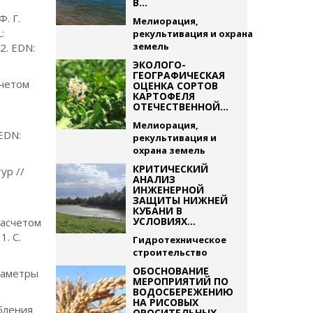
В...
. Г.
Мелиорация,
:
рекультивация и охрана
земель
2. EDN:
ЭКОЛОГО-
ГЕОГРАФИЧЕСКАЯ
учетом
ОЦЕНКА СОРТОВ
КАРТОФЕЛЯ
ОТЕЧЕСТВЕННОЙ...
Мелиорация,
 EDN:
рекультивация и
охрана земель
КРИТИЧЕСКИЙ
ур //
АНАЛИЗ
ИНЖЕНЕРНОЙ
ЗАЩИТЫ НИЖНЕЙ
КУБАНИ В
УСЛОВИЯХ...
расчетом
. С.
Гидротехническое
строительство
ОБОСНОВАНИЕ
раметры
МЕРОПРИЯТИЙ ПО
ВОДОСБЕРЕЖЕНИЮ
НА РИСОВЫХ
бления
ОРОСИТЕЛЬНЫХ...