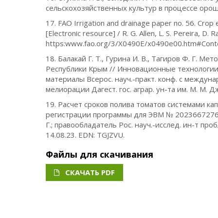
сельскохозяйственных культур в процессе орош
17. FAO Irrigation and drainage paper no. 56. Crop
[Electronic resource] / R. G. Allen, L. S. Pereira, D
https:www.fao.org/3/X0490E/x0490e00.htm#Content
18. Балакай Г. Т., Гурина И. В., Тагиров Ф. Г. 
Республики Крым // Инновационные технологии
материалы Всерос. науч.-практ. конф. с междуна
мелиорации Дагест. гос. аграр. ун-та им. М. М.
19. Расчет сроков полива томатов системами ка
регистрации программы для ЭВМ № 2023667276 / Ба
Г.; правообладатель Рос. науч.-исслед. ин-т про
14.08.23. EDN: TGJZVU.
Файлы для скачивания
СКАЧАТЬ PDF