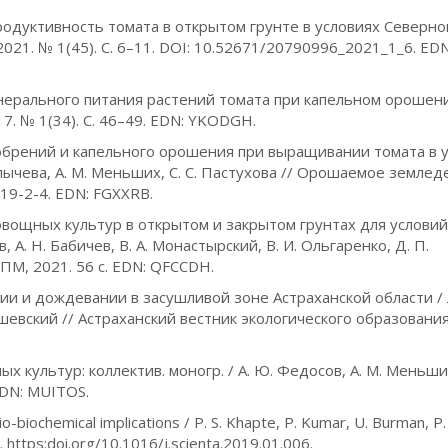
 Продуктивность томата в открытом грунте в условиях Северно
021. № 1(45). С. 6–11. DOI: 10.52671/20790996_2021_1_6. EDN
минерального питания растений томата при капельном орошен
7. № 1(34). С. 46–49. EDN: YKODGH.
обрений и капельного орошения при выращивании томата в 
алычева, А. М. Меньших, С. С. Пастухова // Орошаемое землед
019-2-4. EDN: FGXXRB.
вощных культур в открытом и закрытом грунтах для услови
, А. Н. Бабичев, В. А. Монастырский, В. И. Ольгаренко, Д. П.
ПМ, 2021. 56 с. EDN: QFCCDH.
и и дождевании в засушливой зоне Астраханской области / 
Смашевский // Астраханский вестник экологического образования
культур: коллектив. моногр. / А. Ю. Федосов, А. М. Меньших
 EDN: MUITOS.
sio-biochemical implications / P. S. Khapte, P. Kumar, U. Burman, P
4. https:doi.org/10.1016/j.scienta.2019.01.006.