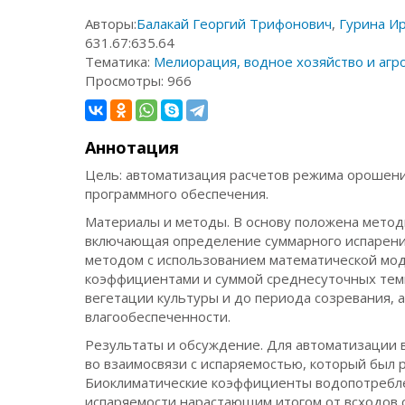
Авторы:
Балакай Георгий Трифонович
,
Гурина И
631.67:635.64
Тематика:
Мелиорация, водное хозяйство и агр
Просмотры:
966
Аннотация
Цель: автоматизация расчетов режима орошени
программного обеспечения.
Материалы и методы. В основу положена метод
включающая определение суммарного испарения 
методом с использованием математической мод
коэффициентами и суммой среднесуточных темп
вегетации культуры и до периода созревания, 
влагообеспеченности.
Результаты и обсуждение. Для автоматизации в
во взаимосвязи с испаряемостью, который был р
Биоклиматические коэффициенты водопотребле
испаряемости нарастающим итогом от всходов 