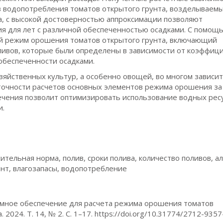
 водопотребления томатов открытого грунта, возделываемы
а, с высокой достоверностью аппроксимации позволяют
я для лет с различной обеспеченностью осадками. С помощ
й режим орошения томатов открытого грунта, включающий
ливов, которые были определены в зависимости от коэффиц
 обеспеченности осадками.
яйственных культур, а особенно овощей, во многом зависит
чности расчетов основных элементов режима орошения за
чения позволит оптимизировать использование водных рес
и.
тельная норма, полив, сроки полива, количество поливов, а
т, влагозапасы, водопотребление
граммное обеспечение для расчета режима орошения томатов
2024. Т. 14, № 2. С. 1–17. https://doi.org/10.31774/2712-935