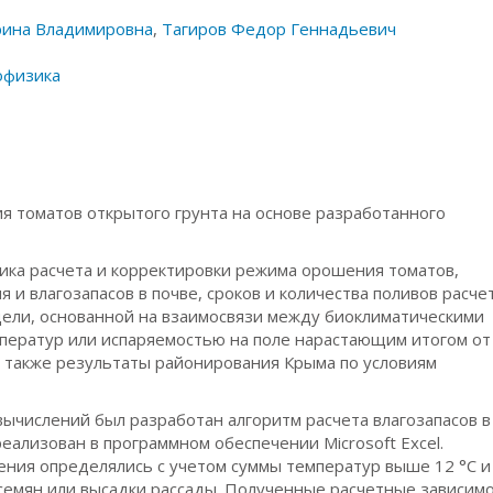
рина Владимировна
,
Тагиров Федор Геннадьевич
офизика
я томатов открытого грунта на основе разработанного
ика расчета и корректировки режима орошения томатов,
и влагозапасов в почве, сроков и количества поливов расч
ели, основанной на взаимосвязи между биоклиматическими
ератур или испаряемостью на поле нарастающим итогом от
а также результаты районирования Крыма по условиям
ычислений был разработан алгоритм расчета влагозапасов в
еализован в программном обеспечении Microsoft Excel.
ния определялись с учетом суммы температур выше 12 °С и
семян или высадки рассады. Полученные расчетные зависимо