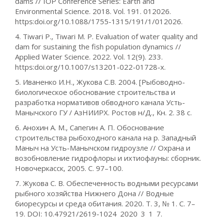
dams // IOP Conference Series: Earth and
Environmental Science. 2018. Vol. 191. 012026.
https:doi.org/10.1088/1755-1315/191/1/012026.
4. Tiwari P., Tiwari M. P. Evaluation of water quality and
dam for sustaining the fish population dynamics //
Applied Water Science. 2022. Vol. 12(9). 233.
https:doi.org/10.1007/s13201-022-01728-x.
5. Иваненко И.Н., Жукова С.В. 2004. [Рыбоводно-
биологическое обоснование строительства и
разработка нормативов обводного канала Усть-
Манычского ГУ / АзНИИРХ. Ростов н/Д., Кн. 2. 38 с.
6. Анохин А. М., Сапегин А. П. Обоснование
строительства рыбоходного канала на р. Западный
Маныч на Усть-Манычском гидроузле // Охрана и
возобновление гидрофлоры и ихтиофауны: сборник.
Новочеркасск, 2005. С. 97–100.
7. Жукова С. В. Обеспеченность водными ресурсами
рыбного хозяйства Нижнего Дона // Водные
биоресурсы и среда обитания. 2020. Т. 3, № 1. С. 7–
19. DOI: 10.47921/2619-1024_2020_3_1_7.