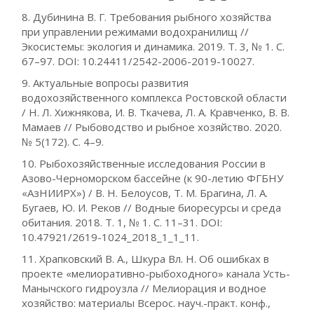
8. Дубинина В. Г. Требования рыбного хозяйства
при управлении режимами водохранилищ //
Экосистемы: экология и динамика. 2019. Т. 3, № 1. С.
67–97. DOI: 10.24411/2542-2006-2019-10027.
9. Актуальные вопросы развития
водохозяйственного комплекса Ростовской области
/ Н. Л. Хижнякова, И. В. Ткачева, Л. А. Кравченко, В. В.
Мамаев // Рыбоводство и рыбное хозяйство. 2020.
№ 5(172). С. 4–9.
10. Рыбохозяйственные исследования России в
Азово-Черноморском бассейне (к 90-летию ФГБНУ
«АзНИИРХ») / В. Н. Белоусов, Т. М. Брагина, Л. А.
Бугаев, Ю. И. Реков // Водные биоресурсы и среда
обитания. 2018. Т. 1, № 1. С. 11–31. DOI:
10.47921/2619-1024_2018_1_1_11.
11. Храпковский В. А., Шкура Вл. Н. Об ошибках в
проекте «мелиоративно-рыбоходного» канала Усть-
Манычского гидроузла // Мелиорация и водное
хозяйство: материалы Всерос. науч.-практ. конф.,