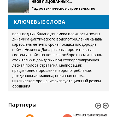
НЕОБЛИЦОВАННЫХ...
Гидротехническое строительство
КЛЮЧЕВЫЕ СЛОВА
валы
водный баланс
динамика влажности почвы
динамика фактического водопотребления
канавы
картофель летнего срока посадки
плодородие
пойма Нижнего Дона
рисовые оросительные
системы
свойства почв
севообороты
смыв почвы
сток талых и дождевых вод
стокорегулирующая
лесная полоса
стратегия; мелиорация;
прецизионное орошение; водопотребление;
дождевальная машина; поливная норма.
циклическое орошение
эксплуатационный режим
орошения
Партнеры