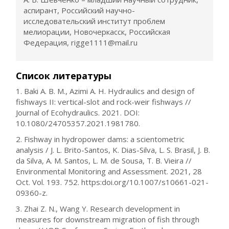
аспирант, Российский научно-
исследовательский институт проблем
мелиорации, Новочеркасск, Российская
Федерация, rigge1111@mail.ru
Список литературы
1. Baki A. B. M., Azimi A. H. Hydraulics and design of
fishways II: vertical-slot and rock-weir fishways //
Journal of Ecohydraulics. 2021. DOI:
10.1080/24705357.2021.1981780.
2. Fishway in hydropower dams: a scientometric
analysis / J. L. Brito-Santos, K. Dias-Silva, L. S. Brasil, J. B.
da Silva, A. M. Santos, L. M. de Sousa, T. B. Vieira //
Environmental Monitoring and Assessment. 2021, 28
Oct. Vol. 193. 752. https:doi.org/10.1007/s10661-021-
09360-z.
3. Zhai Z. N., Wang Y. Research development in
measures for downstream migration of fish through