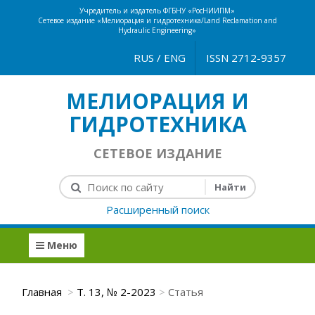
Учредитель и издатель ФГБНУ «РосНИИПМ»
Сетевое издание «Мелиорация и гидротехника/Land Reclamation and
Hydraulic Engineering»
RUS
/
ENG
ISSN 2712-9357
МЕЛИОРАЦИЯ И
ГИДРОТЕХНИКА
СЕТЕВОЕ ИЗДАНИЕ
Расширенный поиск
Меню
Главная
Т. 13, № 2-2023
Статья