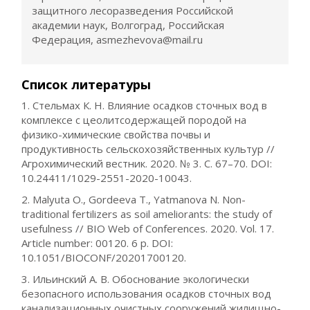
защитного лесоразведения Российской
академии наук, Волгоград, Российская
Федерация, asmezhevova@mail.ru
Список литературы
1. Стельмах К. Н. Влияние осадков сточных вод в
комплексе с цеолитсодержащей породой на
физико-химические свойства почвы и
продуктивность сельскохозяйственных культур //
Агрохимический вестник. 2020. № 3. С. 67–70. DOI:
10.24411/1029-2551-2020-10043.
2. Malyuta O., Gordeeva T., Yatmanova N. Non-
traditional fertilizers as soil ameliorants: the study of
usefulness // BIO Web of Conferences. 2020. Vol. 17.
Article number: 00120. 6 p. DOI:
10.1051/BIOCONF/20201700120.
3. Ильинский А. В. Обоснование экологически
безопасного использования осадков сточных вод
канализационных очистных сооружений жилищно-