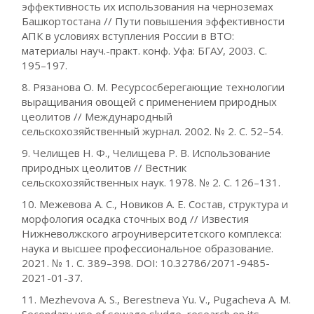
эффективность их использования на черноземах
Башкортостана // Пути повышения эффективности
АПК в условиях вступления России в ВТО:
материалы науч.-практ. конф. Уфа: БГАУ, 2003. С.
195–197.
8. Рязанова О. М. Ресурсосберегающие технологии
выращивания овощей с применением природных
цеолитов // Международный
сельскохозяйственный журнал. 2002. № 2. С. 52–54.
9. Челищев Н. Ф., Челищева Р. В. Использование
природных цеолитов // Вестник
сельскохозяйственных наук. 1978. № 2. С. 126–131.
10. Межевова А. С., Новиков А. Е. Состав, структура и
морфология осадка сточных вод // Известия
Нижневолжского агроуниверситетского комплекса:
наука и высшее профессиональное образование.
2021. № 1. С. 389–398. DOI: 10.32786/2071-9485-
2021-01-37.
11. Mezhevova A. S., Berestneva Yu. V., Pugacheva A. M.