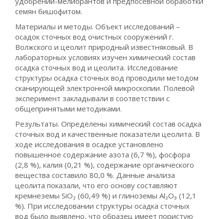
удобрений-мелиорантов и предпосевной обработки
семян бишофитом.
Материалы и методы. Объект исследований –
осадок сточных вод очистных сооружений г.
Волжского и цеолит природный известняковый. В
лабораторных условиях изучен химический состав
осадка сточных вод и цеолита. Исследование
структуры осадка сточных вод проводили методом
сканирующей электронной микроскопии. Полевой
эксперимент закладывали в соответствии с
общепринятыми методиками.
Результаты. Определены химический состав осадка
сточных вод и качественные показатели цеолита. В
ходе исследования в осадке установлено
повышенное содержание азота (6,7 %), фосфора
(2,8 %), калия (0,21 %), содержание органического
вещества составило 80,0 %. Данные анализа
цеолита показали, что его основу составляют
кремнеземы SiO₂ (60,49 %) и глиноземы Al₂O₃ (12,1
%). При исследовании структуры осадка сточных
вод было выявлено, что образец имеет пористую