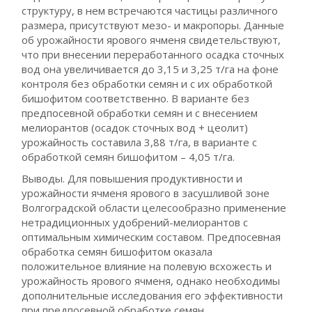
структуру, в нем встречаются частицы различного
размера, присутствуют мезо- и макропоры. Данные
об урожайности ярового ячменя свидетельствуют,
что при внесении переработанного осадка сточных
вод она увеличивается до 3,15 и 3,25 т/га на фоне
контроля без обработки семян и с их обработкой
бишофитом соответственно. В варианте без
предпосевной обработки семян и с внесением
мелиорантов (осадок сточных вод + цеолит)
урожайность составила 3,88 т/га, в варианте с
обработкой семян бишофитом – 4,05 т/га.
Выводы. Для повышения продуктивности и
урожайности ячменя ярового в засушливой зоне
Волгоградской области целесообразно применение
нетрадиционных удобрений-мелиорантов с
оптимальным химическим составом. Предпосевная
обработка семян бишофитом оказала
положительное влияние на полевую всхожесть и
урожайность ярового ячменя, однако необходимы
дополнительные исследования его эффективности
при предпосевной обработке семян.