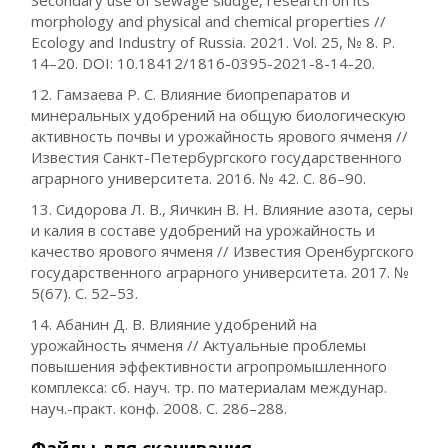
Secondary use of sewage sludge, research on its
morphology and physical and chemical properties //
Ecology and Industry of Russia. 2021. Vol. 25, № 8. P.
14–20. DOI: 10.18412/1816-0395-2021-8-14-20.
12. Гамзаева Р. С. Влияние биопрепаратов и
минеральных удобрений на общую биологическую
активность почвы и урожайность ярового ячменя //
Известия Санкт-Петербургского государственного
аграрного университета. 2016. № 42. С. 86–90.
13. Сидорова Л. В., Яичкин В. Н. Влияние азота, серы
и калия в составе удобрений на урожайность и
качество ярового ячменя // Известия Оренбургского
государственного аграрного университета. 2017. №
5(67). С. 52–53.
14. Абанин Д. В. Влияние удобрений на
урожайность ячменя // Актуальные проблемы
повышения эффективности агропромышленного
комплекса: сб. науч. тр. по материалам междунар.
науч.-практ. конф. 2008. С. 286–288.