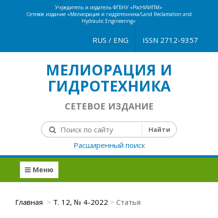
Учредитель и издатель ФГБНУ «РосНИИПМ»
Сетевое издание «Мелиорация и гидротехника/Land Reclamation and
Hydraulic Engineering»
RUS
/
ENG
ISSN 2712-9357
МЕЛИОРАЦИЯ И
ГИДРОТЕХНИКА
СЕТЕВОЕ ИЗДАНИЕ
Расширенный поиск
Меню
Главная
Т. 12, № 4-2022
Статья