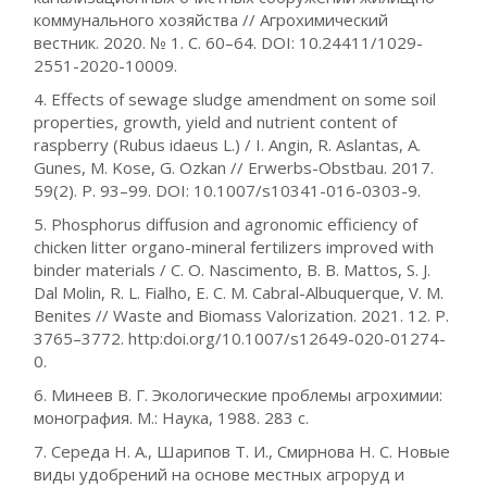
коммунального хозяйства // Агрохимический
вестник. 2020. № 1. С. 60–64. DOI: 10.24411/1029-
2551-2020-10009.
4. Effects of sewage sludge amendment on some soil
properties, growth, yield and nutrient content of
raspberry (Rubus idaeus L.) / I. Angin, R. Aslantas, A.
Gunes, M. Kose, G. Ozkan // Erwerbs-Obstbau. 2017.
59(2). P. 93–99. DOI: 10.1007/s10341-016-0303-9.
5. Phosphorus diffusion and agronomic efficiency of
chicken litter organo-mineral fertilizers improved with
binder materials / C. O. Nascimento, B. B. Mattos, S. J.
Dal Molin, R. L. Fialho, E. C. M. Cabral-Albuquerque, V. M.
Benites // Waste and Biomass Valorization. 2021. 12. P.
3765–3772. http:doi.org/10.1007/s12649-020-01274-
0.
6. Минеев В. Г. Экологические проблемы агрохимии:
монография. М.: Наука, 1988. 283 с.
7. Середа Н. А., Шарипов Т. И., Смирнова Н. С. Новые
виды удобрений на основе местных агроруд и