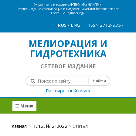
Учредитель и издатель ФГБНУ «РосНИИПМ»
Сетевое издание «Мелиорация и гидротехника/Land Reclamation and
Hydraulic Engineering»
RUS
/
ENG
ISSN 2712-9357
МЕЛИОРАЦИЯ И
ГИДРОТЕХНИКА
СЕТЕВОЕ ИЗДАНИЕ
Расширенный поиск
Меню
Главная
Т. 12, № 2-2022
Статья