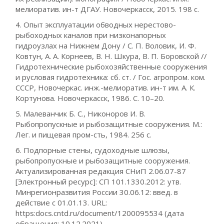
мелиоратив. ин-т ДГАУ. Новочеркасск, 2015. 198 с.
4. Опыт эксплуатации обводных нерестово-
рыбоходных каналов при низконапорных
гидроузлах на Нижнем Дону / С. П. Воловик, И. Ф.
Ковтун, А. А. Корнеев, В. Н. Шкура, В. П. Боровской //
Гидротехнические рыбохозяйственные сооружения
и русловая гидротехника: сб. ст. / Гос. агропром. ком.
СССР, Новочеркас. инж.-мелиоратив. ин-т им. А. К.
Кортунова. Новочеркасск, 1986. С. 10–20.
5. Малеванчик Б. С., Никоноров И. В.
Рыбопропускные и рыбозащитные сооружения. М.:
Лег. и пищевая пром-сть, 1984. 256 с.
6. Подпорные стены, судоходные шлюзы,
рыбопропускные и рыбозащитные сооружения.
Актуализированная редакция СНиП 2.06.07-87
[Электронный ресурс]: СП 101.1330.2012: утв.
Минрегионразвития России 30.06.12: введ. в
действие с 01.01.13. URL:
https:docs.cntd.ru/document/1200095534 (дата
обращения: 10.12.2021).