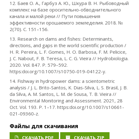
12. Баев О. А., Гарбуз А. Ю., Шкура В. Н. Рыбоводный
комплекс на базе оросительно-обводнительного
канала и малой реки // Пути повышения
эффективности орошаемого земледелия. 2018. №
2(70). С. 151–156.
13. Research on dams and fishes: Determinants,
directions, and gaps in the world scientific production /
H. R. Pereira, L. F. Gomes, H. O. Barbosa, F. M. Pelicice,
J. C. Nabout, F. B. Teresa, L. C. G. Vieira // Hydrobiologia.
2020. Vol. 847. P. 579–592.
https:doi.org/10.1007/s10750-019-04122-y.
14. Fishway in hydropower dams: a scientometric
analysis / J. L. Brito-Santos, K. Dias-Silva, L. S. Brasil, J. B.
da Silva, A. M. Santos, L. M. de Sousa, T. B. Vieira //
Environmental Monitoring and Assessment. 2021, 28
Oct. Vol. 193. P. 1–17. https:doi.org/10.1007/s10661-
021-09360-z.
Файлы для скачивания
СКАЧАТЬ PDF
СКАЧАТЬ ZIP