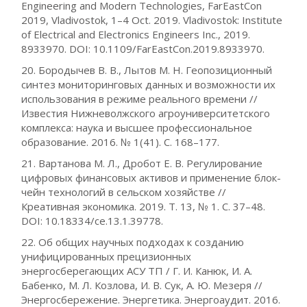
Engineering and Modern Technologies, FarEastCon
2019, Vladivostok, 1–4 Oct. 2019. Vladivostok: Institute
of Electrical and Electronics Engineers Inc., 2019.
8933970. DOI: 10.1109/FarEastCon.2019.8933970.
20. Бородычев В. В., Лытов М. Н. Геопозиционный
синтез мониторинговых данных и возможности их
использования в режиме реального времени //
Известия Нижневолжского агроуниверситетского
комплекса: наука и высшее профессиональное
образование. 2016. № 1(41). С. 168–177.
21. Вартанова М. Л., Дробот Е. В. Регулирование
цифровых финансовых активов и применение блок-
чейн технологий в сельском хозяйстве //
Креативная экономика. 2019. Т. 13, № 1. С. 37–48.
DOI: 10.18334/ce.13.1.39778.
22. Об общих научных подходах к созданию
унифицированных прецизионных
энергосберегающих АСУ ТП / Г. И. Канюк, И. А.
Бабенко, М. Л. Козлова, И. В. Сук, А. Ю. Мезеря //
Энергосбережение. Энергетика. Энергоаудит. 2016.