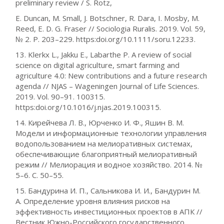
preliminary review / S. Rotz,
E. Duncan, M. Small, J. Botschner, R. Dara, I. Mosby, M.
Reed, E. D. G. Fraser // Sociologia Ruralis. 2019. Vol. 59,
№ 2. P. 203–229. https:doi.org/10.1111/soru.12233.
13. Klerkx L., Jakku E., Labarthe P. A review of social
science on digital agriculture, smart farming and
agriculture 4.0: New contributions and a future research
agenda // NJAS – Wageningen Journal of Life Sciences.
2019. Vol. 90–91. 100315.
https:doi.org/10.1016/j.njas.2019.100315.
14. Кирейчева Л. В., Юрченко И. Ф., Яшин В. М.
Модели и информационные технологии управления
водопользованием на мелиоративных системах,
обеспечивающие благоприятный мелиоративный
режим // Мелиорация и водное хозяйство. 2014. №
5–6. С. 50–55.
15. Бандурина И. П., Сальникова И. И., Бандурин М.
А. Определение уровня влияния рисков на
эффективность инвестиционных проектов в АПК //
Вестник Южно-Российского государственного