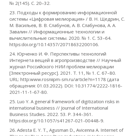
№ 2(145). С. 20–32.
23. Подходы к формированию информационной
системы «Цифровая мелиорация» / В. Н. Щедрин, С.
М. Васильев, В. В. Слабунов, А. В. Слабунова, А. А.
Завалин // Информационные технологии и
вычислительные системы. 2020. № 1. С. 53–64.
https:doi.org/10.14357/20718632200106.
24. Юрченко И. Ф. Перспективы технологий
Интернета вещей в агропроизводстве // Научный
журнал Российского НИИ проблем мелиорации
[Электронный ресурс]. 2021. Т. 11, № 1. С. 67–80.
URL: http:www.rosniipm-sm.ru/article?n=1178 (дата
обращения: 01.03.2022). DOI: 10.31774/2222-1816-
2021-11-1-67-80.
25. Luo Y. A general framework of digitization risks in
international business // Journal of International
Business Studies. 2022. 53. P. 344–361.
https:doi.org/10.1057/s41267-021-00448-9.
26. Adesta E. Y. T., Agusman D., Avicenna A. Internet of