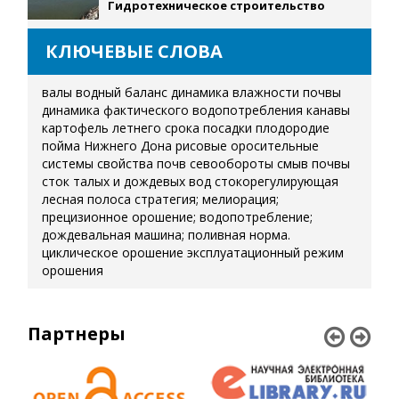
Гидротехническое строительство
КЛЮЧЕВЫЕ СЛОВА
валы
водный баланс
динамика влажности почвы
динамика фактического водопотребления
канавы
картофель летнего срока посадки
плодородие
пойма Нижнего Дона
рисовые оросительные
системы
свойства почв
севообороты
смыв почвы
сток талых и дождевых вод
стокорегулирующая
лесная полоса
стратегия; мелиорация;
прецизионное орошение; водопотребление;
дождевальная машина; поливная норма.
циклическое орошение
эксплуатационный режим
орошения
Партнеры