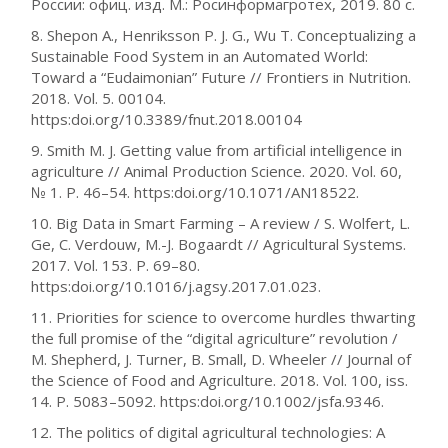
России: офиц. изд. М.: Росинформагротех, 2019. 80 с.
8. Shepon A., Henriksson P. J. G., Wu T. Conceptualizing a
Sustainable Food System in an Automated World:
Toward a “Eudaimonian” Future // Frontiers in Nutrition.
2018. Vol. 5. 00104.
https:doi.org/10.3389/fnut.2018.00104
9. Smith M. J. Getting value from artificial intelligence in
agriculture // Animal Production Science. 2020. Vol. 60,
№ 1. P. 46–54. https:doi.org/10.1071/AN18522.
10. Big Data in Smart Farming – A review / S. Wolfert, L.
Ge, C. Verdouw, M.-J. Bogaardt // Agricultural Systems.
2017. Vol. 153. P. 69–80.
https:doi.org/10.1016/j.agsy.2017.01.023.
11. Priorities for science to overcome hurdles thwarting
the full promise of the “digital agriculture” revolution /
M. Shepherd, J. Turner, B. Small, D. Wheeler // Journal of
the Science of Food and Agriculture. 2018. Vol. 100, iss.
14. P. 5083–5092. https:doi.org/10.1002/jsfa.9346.
12. The politics of digital agricultural technologies: A