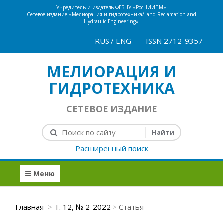
Учредитель и издатель ФГБНУ «РосНИИПМ»
Сетевое издание «Мелиорация и гидротехника/Land Reclamation and
Hydraulic Engineering»
RUS
/
ENG
ISSN 2712-9357
МЕЛИОРАЦИЯ И
ГИДРОТЕХНИКА
СЕТЕВОЕ ИЗДАНИЕ
Расширенный поиск
Меню
Главная
Т. 12, № 2-2022
Статья