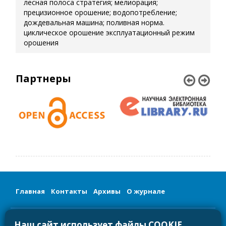
лесная полоса
стратегия; мелиорация;
прецизионное орошение; водопотребление;
дождевальная машина; поливная норма.
циклическое орошение
эксплуатационный режим
орошения
Партнеры
Главная
Контакты
Архивы
О журнале
Сетевое издание «Мелиорация и гидротехника/Land
Наш сайт использует файлы COOKIE
Reclamation and Hydraulic Engineering»