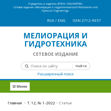
Учредитель и издатель ФГБНУ «РосНИИПМ»
Сетевое издание «Мелиорация и гидротехника/Land Reclamation and
Hydraulic Engineering»
RUS
/
ENG
ISSN 2712-9357
МЕЛИОРАЦИЯ И
ГИДРОТЕХНИКА
СЕТЕВОЕ ИЗДАНИЕ
Расширенный поиск
Меню
Главная
Т. 12, № 1-2022
Статья