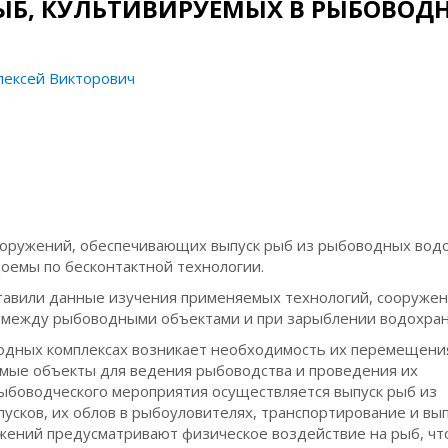
ЫБ, КУЛЬТИВИРУЕМЫХ В РЫБОВОД
ексей Викторович
сооружений, обеспечивающих выпуск рыб из рыбоводных вод
доемы по бесконтактной технологии.
тавили данные изучения применяемых технологий, сооружен
 между рыбоводными объектами и при зарыблении водохра
одных комплексах возникает необходимость их перемещени
мые объекты для ведения рыбоводства и проведения их
ыбоводческого мероприятия осуществляется выпуск рыб из
сков, их облов в рыбоуловителях, транспортирование и вып
жений предусматривают физическое воздействие на рыб, чт