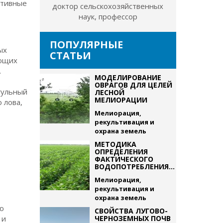
ктивные
доктор сельскохозяйственных
наук, профессор
ПОПУЛЯРНЫЕ
ых
СТАТЬИ
ающих
.
МОДЕЛИРОВАНИЕ
ОВРАГОВ ДЛЯ ЦЕЛЕЙ
агульный
ЛЕСНОЙ
МЕЛИОРАЦИИ
 лова,
Мелиорация,
рекультивация и
охрана земель
МЕТОДИКА
ОПРЕДЕЛЕНИЯ
ФАКТИЧЕСКОГО
ВОДОПОТРЕБЛЕНИЯ...
Мелиорация,
рекультивация и
охрана земель
ую
СВОЙСТВА ЛУГОВО-
 и
ЧЕРНОЗЕМНЫХ ПОЧВ