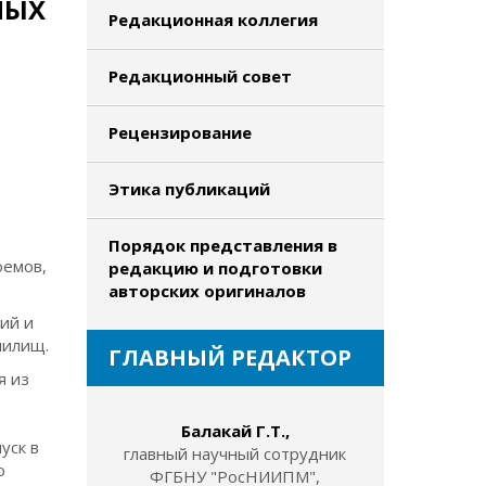
НЫХ
Редакционная коллегия
Редакционный совет
Рецензирование
Этика публикаций
Порядок представления в
оемов,
редакцию и подготовки
авторских оригиналов
ий и
нилищ.
ГЛАВНЫЙ РЕДАКТОР
я из
Балакай Г.Т.,
уск в
главный научный сотрудник
о
ФГБНУ "РосНИИПМ",