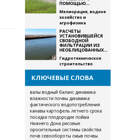
ПОМОЩЬЮ...
Мелиорация, водное
хозяйство и
агрофизика
РАСЧЕТЫ
УСТАНОВИВШЕЙСЯ
СВОБОДНОЙ
ФИЛЬТРАЦИИ ИЗ
НЕОБЛИЦОВАННЫХ...
Гидротехническое
строительство
КЛЮЧЕВЫЕ СЛОВА
валы
водный баланс
динамика
влажности почвы
динамика
фактического водопотребления
канавы
картофель летнего срока
посадки
плодородие
пойма
Нижнего Дона
рисовые
оросительные системы
свойства
почв
севообороты
смыв почвы