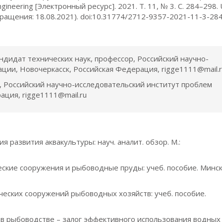
gineering [Электронный ресурс]. 2021. Т. 11, № 3. С. 284–298. 
б-ращения: 18.08.2021). doi:10.31774/2712-9357-2021-11-3-28
ндидат технических наук, профессор, Российский научно-
ции, Новочеркасск, Российская Федерация, rigge1111@mail.
, Российский научно-исследовательский институт проблем
ация, rigge1111@mail.ru
я развития аквакультуры: науч. аналит. обзор. М.:
ческие сооружения и рыбоводные пруды: учеб. пособие. Минс
ческих сооружений рыбоводных хозяйств: учеб. пособие.
я в рыбоводстве – залог эффективного использования водных