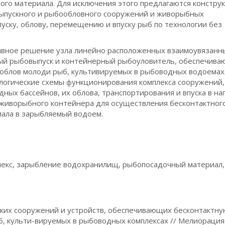
ого материала. Для исключения этого предлагаются констру
ыпускного и рыбообловного сооружений и живорыбных
ску, облову, перемещению и впуску рыб по технологии без
вное решение узла линейно расположенных взаимоувязанн
ый рыбовыпуск и контейнерный рыбоуловитель, обеспечив
 облов молоди рыб, культивируемых в рыбоводных водоемах
логические схемы функционирования комплекса сооружений,
дных бассейнов, их облова, транспортирования и впуска в н
иворыбного контейнера для осуществления бесконтактного
ала в зарыбляемый водоем.
екс, зарыбление водохранилищ, рыбопосадочный материал,
еских сооружений и устройств, обеспечивающих бесконтактн
б, культи-вируемых в рыбоводных комплексах // Мелиорация