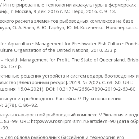
// Интегрированные технологии аквакультуры в фермерских
., г. Москва, 9 дек. 2016 г. М.: Перо, 2016. С. 9–13.
еского расчета элементов рыбоводных комплексов на базе
а, О. А. Баев, А. Ю. Гарбуз, Ю. М. Косиченко. Новочеркасск:
ods for Aquaculture: Management for Freshwater Fish Culture: Pond
lture Organization of the United Nations, 2010. 233 p.
 – Health Management for Profit. The State of Queensland, Brisb
06. 157 p.
труктивные решения устройств и систем водорыбоотведения и
йство [Электронный ресурс]. 2019. № 2(02). С. 63–80. URL:
ращения: 15.04.2021). DOI: 10.31774/2658-7890-2019-2-63-80.
бовыпуск из рыбоводного бассейна // Пути повышения
2(78). С. 86–92.
 нагульно-выростной рыбоводный комплекс // Экология и вод
С. 83–99. URL: http:www.rosniipm-sm1.ru/article?n=90 (дата об
-99.
ь для облова рыбоводных бассейнов и технология его