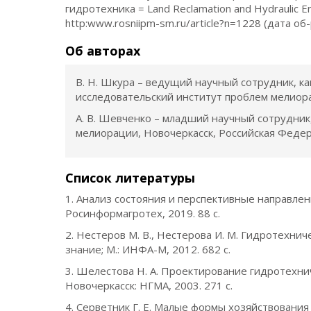
гидротехника = Land Reclamation and Hydraulic En
http:www.rosniipm-sm.ru/article?n=1228 (дата о
Об авторах
В. Н. Шкура – ведущий научный сотрудник, ка
исследовательский институт проблем мелиора
А. В. Шевченко – младший научный сотрудник
мелиорации, Новочеркасск, Российская Федер
Список литературы
1. Анализ состояния и перспективные направлени
Росинформагротех, 2019. 88 с.
2. Нестеров М. В., Нестерова И. М. Гидротехни
знание; М.: ИНФА-М, 2012. 682 с.
3. Шелестова Н. А. Проектирование гидротехни
Новочеркасск: НГМА, 2003. 271 с.
4. Серветник Г. Е. Малые формы хозяйствовани