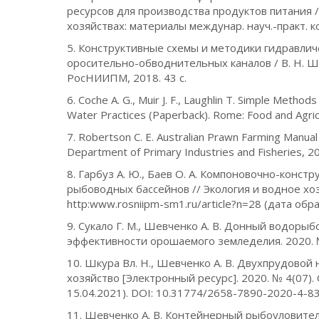
ресурсов для производства продуктов питания 
хозяйствах: материалы междунар. науч.-практ. конф
5. Конструктивные схемы и методики гидравлич
оросительно-обводнительных каналов / В. Н. Шкур
РосНИИПМ, 2018. 43 с.
6. Coche A. G., Muir J. F., Laughlin T. Simple Meth
Water Practices (Paperback). Rome: Food and Agricu
7. Robertson C. E. Australian Prawn Farming Manual
Department of Primary Industries and Fisheries, 20
8. Гарбуз А. Ю., Баев О. А. Компоновочно-конс
рыбоводных бассейнов // Экология и водное хозя
http:www.rosniipm-sm1.ru/article?n=28 (дата об
9. Сукало Г. М., Шевченко А. В. Донный водоры
эффективности орошаемого земледелия. 2020. № 
10. Шкура Вл. Н., Шевченко А. В. Двухпрудовой
хозяйство [Электронный ресурс]. 2020. № 4(07). 
15.04.2021). DOI: 10.31774/2658-7890-2020-4-83
11. Шевченко А. В. Контейнерный рыбоуловител