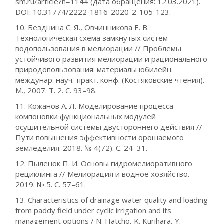
sm.ru/article?n=1144 (дата обращения: 12.03.2021).
DOI: 10.31774/2222-1816-2020-2-105-123.
10. Безднина С. Я., Овчинникова Е. В.
Технологическая схема замкнутых систем
водопользования в мелиорации // Проблемы
устойчивого развития мелиорации и рационального
природопользования: материалы юбилейн.
междунар. науч.-практ. конф. (Костяковские чтения).
М., 2007. Т. 2. С. 93–98.
11. Кожанов А. Л. Моделирование процесса
компоновки функциональных модулей
осушительной системы двустороннего действия //
Пути повышения эффективности орошаемого
земледелия. 2018. № 4(72). С. 24–31.
12. Пыленок П. И. Основы гидромелиоративного
рециклинга // Мелиорация и водное хозяйство.
2019. № 5. С. 57–61.
13. Characteristics of drainage water quality and loading
from paddy field under cyclic irrigation and its
management options / N. Hatcho, K. Kurihara, Y.