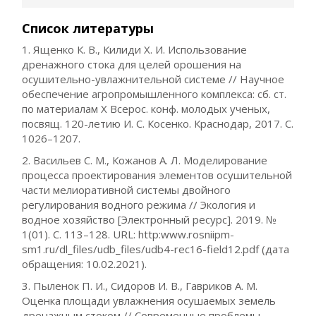
Список литературы
1. Ященко К. В., Килиди Х. И. Использование
дренажного стока для целей орошения на
осушительно-увлажнительной системе // Научное
обеспечение агропромышленного комплекса: сб. ст.
по материалам Х Всерос. конф. молодых ученых,
посвящ. 120-летию И. С. Косенко. Краснодар, 2017. С.
1026–1207.
2. Васильев С. М., Кожанов А. Л. Моделирование
процесса проектирования элементов осушительной
части мелиоративной системы двойного
регулирования водного режима // Экология и
водное хозяйство [Электронный ресурс]. 2019. №
1(01). С. 113–128. URL: http:www.rosniipm-
sm1.ru/dl_files/udb_files/udb4-rec16-field12.pdf (дата
обращения: 10.02.2021).
3. Пыленок П. И., Сидоров И. В., Гавриков А. М.
Оценка площади увлажнения осушаемых земель
дренажным стоком // Современные проблемы