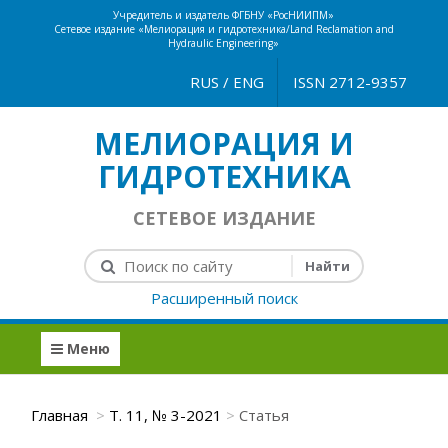
Учредитель и издатель ФГБНУ «РосНИИПМ»
Сетевое издание «Мелиорация и гидротехника/Land Reclamation and
Hydraulic Engineering»
RUS
/
ENG
ISSN 2712-9357
МЕЛИОРАЦИЯ И
ГИДРОТЕХНИКА
СЕТЕВОЕ ИЗДАНИЕ
Расширенный поиск
Меню
Главная
Т. 11, № 3-2021
Статья