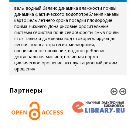
валы
водный баланс
динамика влажности почвы
динамика фактического водопотребления
канавы
картофель летнего срока посадки
плодородие
пойма Нижнего Дона
рисовые оросительные
системы
свойства почв
севообороты
смыв почвы
сток талых и дождевых вод
стокорегулирующая
лесная полоса
стратегия; мелиорация;
прецизионное орошение; водопотребление;
дождевальная машина; поливная норма.
циклическое орошение
эксплуатационный режим
орошения
Партнеры