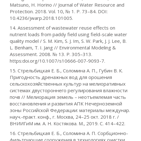
Matsuno, H. Horino // Journal of Water Resource and
Protection. 2018. Vol. 10, № 1. P. 73–84. DOI:
10.4236/jwarp.2018.101005.
14. Assessment of wastewater reuse effects on
nutrient loads from paddy field using field-scale water
quality model / S. M. Kim, S. J. Im, S. W. Park, J. J. Lee, B.
L. Benham, T. I. Jang // Environmental Modeling &
Assessment. 2008. № 13. P. 305–313.
https:doi.org/10.1007/s10666-007-9093-7.
15. Стрельбицкая Е. Б., Соломина А. П., Губин В. К.
Пригодность дренажных вод для орошения
сельскохозяйственных культур на мелиоративных
системах двустороннего регулирования влажности
почв // Мелиорация земель – неотъемлемая часть
восстановления и развития АПК Нечерноземной
зоны Российской Федерации: материалы междунар.
науч.-практ. конф., г. Москва, 24–25 окт. 2018 г. /
ВНИИГиМ им. А. Н. Костякова. М., 2019. С. 414–422.
16. Стрельбицкая Е. Б., Соломина А. П. Сорбционно-
фильтрующие сооружения в технологиях очистки