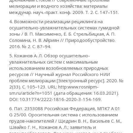
мелиорации и водного хозяйства: материалы
междунар. науч.-практ. конф. 2009. Т. 2. С. 147–151.
4. Возможности реализации рециклинга на
осушительно-увлажнительных системах гумидной
зоны / В. П. Максименко, Е. Б. Стрельбицкая, А. П.
Соломина, Н. В. Айриян // Природообустройство.
2016. № 2. С. 87–94.
5. Кожанов А. Л. Обзор осушительно-
увлажнительных систем с максимальным
использованием возобновляемых природных
ресурсов // Научный журнал Российского НИИ
проблем мелиорации [Электронный ресурс]. 2020. №
2(33). С. 105–123. URL: http:www.rosniipm-
sm.ru/article?n=1051 (дата обращения: 16.03.2021).
DOI: 10.31774/2222-1816-2020-3-154-169.
6. Пат. 2353088 Российская Федерация, МПК7 A 01
G 25/00. Оросительная система с использованием
прудов-накопителей / Щедрин В. Н., Васильев С. М.,
Швайко Г. Н., Кожанов А. Л.; заявитель и