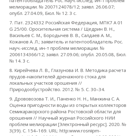
патентообладатель Рос. науч.-исслед. ин-т проблем
мелиорации. № 2007124078/12; заявл. 26.06.07;
опубл. 27.04.09, Бюл. № 12. 3 с.
7. Пат. 2324332 Российская Федерация, МПК7 A 01
G 25/00. Оросительная система / Щедрин В. Н.,
Васильев С. М., Бородычев В. В., Салдаев А. М.,
Кожанов А. Л.; заявитель и патентообладатель Рос.
науч.-исслед. ин-т проблем мелиорации. №
2006134366/12; заявл. 27.09.06; опубл. 20.05.08, Бюл.
№ 14. 3 с.
8. Кирейчева Л. В., Глазунова И. В. Методика расчета
прудов-накопителей дренажного стока для
локальных участков орошения //
Природообустройство. 2012. № 5. С. 30–34.
9. Дрововозова Т. И., Паненко Н. Н., Манжина С. А.
Оценка пригодности воды из открытых коллекторов
Семикаракорского района Ростовской области для
орошения // Научный журнал Российского НИИ
проблем мелиорации [Электронный ресурс]. 2020. №
3(39). С. 154–169. URL: http:www.rosniipm-