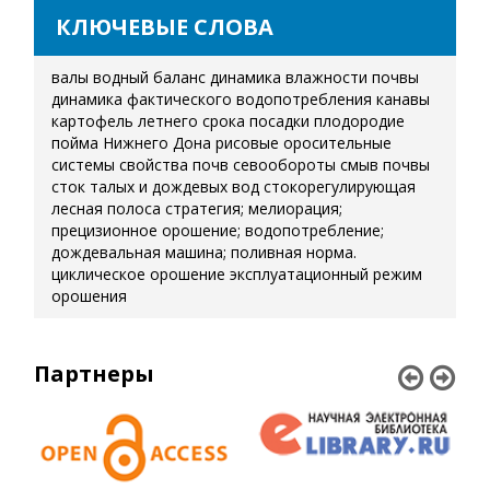
КЛЮЧЕВЫЕ СЛОВА
валы
водный баланс
динамика влажности почвы
динамика фактического водопотребления
канавы
картофель летнего срока посадки
плодородие
пойма Нижнего Дона
рисовые оросительные
системы
свойства почв
севообороты
смыв почвы
сток талых и дождевых вод
стокорегулирующая
лесная полоса
стратегия; мелиорация;
прецизионное орошение; водопотребление;
дождевальная машина; поливная норма.
циклическое орошение
эксплуатационный режим
орошения
Партнеры