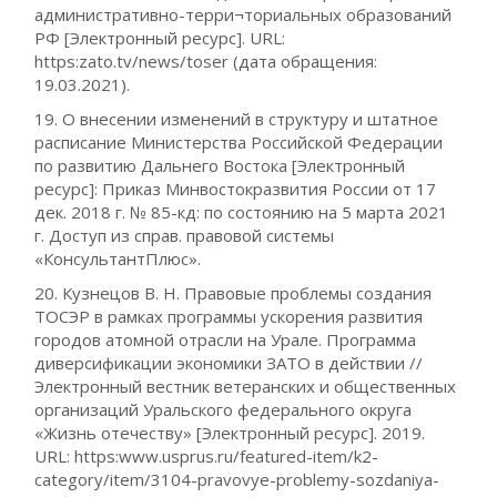
административно-терри¬ториальных образований
РФ [Электронный ресурс]. URL:
https:zato.tv/news/toser (дата обращения:
19.03.2021).
19. О внесении изменений в структуру и штатное
расписание Министерства Российской Федерации
по развитию Дальнего Востока [Электронный
ресурс]: Приказ Минвостокразвития России от 17
дек. 2018 г. № 85-кд: по состоянию на 5 марта 2021
г. Доступ из справ. правовой системы
«КонсультантПлюс».
20. Кузнецов В. Н. Правовые проблемы создания
ТОСЭР в рамках программы ускорения развития
городов атомной отрасли на Урале. Программа
диверсификации экономики ЗАТО в действии //
Электронный вестник ветеранских и общественных
организаций Уральского федерального округа
«Жизнь отечеству» [Электронный ресурс]. 2019.
URL: https:www.usprus.ru/featured-item/k2-
category/item/3104-pravovye-problemy-sozdaniya-