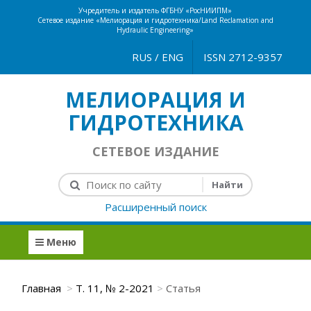
Учредитель и издатель ФГБНУ «РосНИИПМ»
Сетевое издание «Мелиорация и гидротехника/Land Reclamation and
Hydraulic Engineering»
RUS
/
ENG
ISSN 2712-9357
МЕЛИОРАЦИЯ И
ГИДРОТЕХНИКА
СЕТЕВОЕ ИЗДАНИЕ
Расширенный поиск
Меню
Главная
Т. 11, № 2-2021
Статья