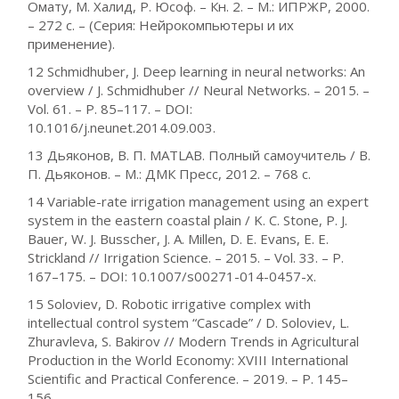
Омату, М. Халид, Р. Юсоф. – Кн. 2. – М.: ИПРЖР, 2000.
– 272 с. – (Серия: Нейрокомпьютеры и их
применение).
12 Schmidhuber, J. Deep learning in neural networks: An
overview / J. Schmidhuber // Neural Networks. – 2015. –
Vol. 61. – Р. 85–117. – DOI:
10.1016/j.neunet.2014.09.003.
13 Дьяконов, В. П. MATLAB. Полный самоучитель / В.
П. Дьяконов. – М.: ДМК Пресс, 2012. – 768 с.
14 Variable-rate irrigation management using an expert
system in the eastern coastal plain / K. C. Stone, P. J.
Bauer, W. J. Busscher, J. A. Millen, D. E. Evans, E. E.
Strickland // Irrigation Science. – 2015. – Vol. 33. – P.
167–175. – DOI: 10.1007/s00271-014-0457-x.
15 Soloviev, D. Robotic irrigative complex with
intellectual control system “Cascade” / D. Soloviev, L.
Zhuravleva, S. Bakirov // Modern Trends in Agricultural
Production in the World Economy: XVIII International
Scientific and Practical Conference. – 2019. – P. 145–
156.