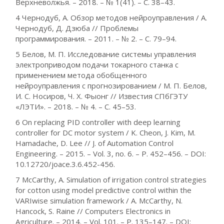
Верхневолжья. – 2018. – № 1(41). – C. 38–43.
4 Чернодуб, А. Обзор методов нейроуправления / А.
Чернодуб, Д. Дзюба // Проблемы
программирования. – 2011. – № 2. – С. 79–94.
5 Белов, М. П. Исследование системы управления
электроприводом подачи токарного станка с
применением метода обобщенного
нейроуправления с прогнозированием / М. П. Белов,
И. С. Носиров, Ч. Х. Фыонг // Известия СПбГЭТУ
«ЛЭТИ». – 2018. – № 4. – С. 45–53.
6 On replacing PID controller with deep learning
controller for DC motor system / K. Cheon, J. Kim, M.
Hamadache, D. Lee // J. of Automation Control
Engineering. – 2015. – Vol. 3, no. 6. – Р. 452–456. – DOI:
10.12720/joace.3.6.452-456.
7 McCarthy, A. Simulation of irrigation control strategies
for cotton using model predictive control within the
VARIwise simulation framework / A. McCarthy, N.
Hancock, S. Raine // Computers Electronics in
Agriculture. – 2014. – Vol. 101. – P. 135–147. – DOI: