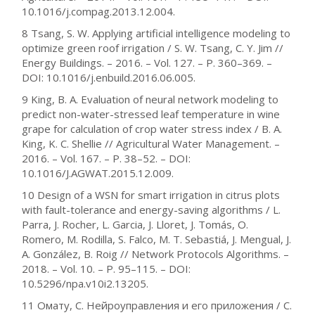
10.1016/j.compag.2013.12.004.
8 Tsang, S. W. Applying artificial intelligence modeling to
optimize green roof irrigation / S. W. Tsang, C. Y. Jim //
Energy Buildings. – 2016. – Vol. 127. – P. 360–369. –
DOI: 10.1016/j.enbuild.2016.06.005.
9 King, B. A. Evaluation of neural network modeling to
predict non-water-stressed leaf temperature in wine
grape for calculation of crop water stress index / B. A.
King, K. C. Shellie // Agricultural Water Management. –
2016. – Vol. 167. – P. 38–52. – DOI:
10.1016/J.AGWAT.2015.12.009.
10 Design of a WSN for smart irrigation in citrus plots
with fault-tolerance and energy-saving algorithms / L.
Parra, J. Rocher, L. Garcia, J. Lloret, J. Tomás, O.
Romero, M. Rodilla, S. Falco, M. T. Sebastiá, J. Mengual, J.
A. González, B. Roig // Network Protocols Algorithms. –
2018. – Vol. 10. – P. 95–115. – DOI:
10.5296/npa.v10i2.13205.
11 Омату, С. Нейроуправления и его приложения / С.