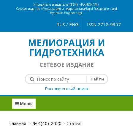
Учредитель и издатель ФГБНУ «РосНИИПМ»
Сетевое издание «Мелиорация и гидротехника/Land Reclamation and
Hydraulic Engineering»
RUS
/
ENG
ISSN 2712-9357
МЕЛИОРАЦИЯ И
ГИДРОТЕХНИКА
СЕТЕВОЕ ИЗДАНИЕ
Расширенный поиск
Меню
Главная
№ 4(40)-2020
Статья