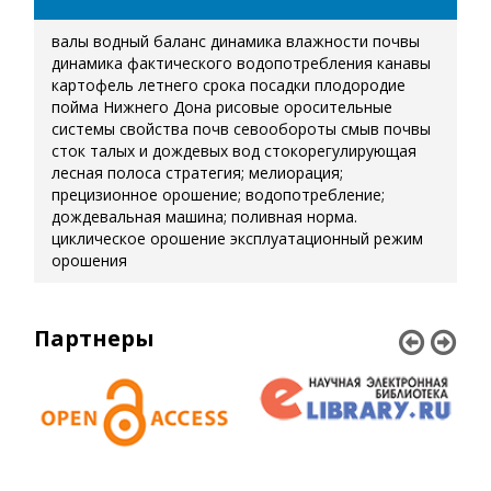
валы
водный баланс
динамика влажности почвы
динамика фактического водопотребления
канавы
картофель летнего срока посадки
плодородие
пойма Нижнего Дона
рисовые оросительные
системы
свойства почв
севообороты
смыв почвы
сток талых и дождевых вод
стокорегулирующая
лесная полоса
стратегия; мелиорация;
прецизионное орошение; водопотребление;
дождевальная машина; поливная норма.
циклическое орошение
эксплуатационный режим
орошения
Партнеры