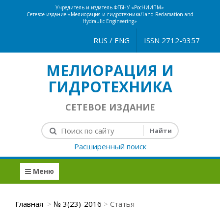
Учредитель и издатель ФГБНУ «РосНИИПМ»
Сетевое издание «Мелиорация и гидротехника/Land Reclamation and
Hydraulic Engineering»
RUS
/
ENG
ISSN 2712-9357
МЕЛИОРАЦИЯ И
ГИДРОТЕХНИКА
СЕТЕВОЕ ИЗДАНИЕ
Расширенный поиск
Меню
Главная
№ 3(23)-2016
Статья