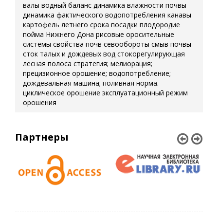
валы
водный баланс
динамика влажности почвы
динамика фактического водопотребления
канавы
картофель летнего срока посадки
плодородие
пойма Нижнего Дона
рисовые оросительные
системы
свойства почв
севообороты
смыв почвы
сток талых и дождевых вод
стокорегулирующая
лесная полоса
стратегия; мелиорация;
прецизионное орошение; водопотребление;
дождевальная машина; поливная норма.
циклическое орошение
эксплуатационный режим
орошения
Партнеры