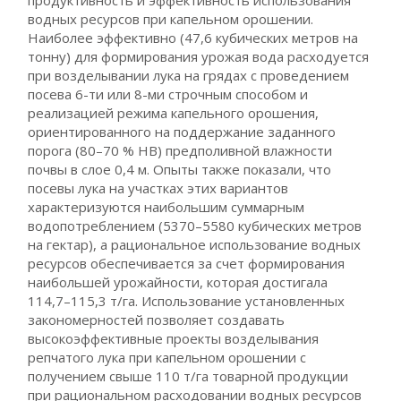
продуктивность и эффективность использования
водных ресурсов при капельном орошении.
Наиболее эффективно (47,6 кубических метров на
тонну) для формирования урожая вода расходуется
при возделывании лука на грядах с проведением
посева 6-ти или 8-ми строчным способом и
реализацией режима капельного орошения,
ориентированного на поддержание заданного
порога (80–70 % НВ) предполивной влажности
почвы в слое 0,4 м. Опыты также показали, что
посевы лука на участках этих вариантов
характеризуются наибольшим суммарным
водопотреблением (5370–5580 кубических метров
на гектар), а рациональное использование водных
ресурсов обеспечивается за счет формирования
наибольшей урожайности, которая достигала
114,7–115,3 т/га. Использование установленных
закономерностей позволяет создавать
высокоэффективные проекты возделывания
репчатого лука при капельном орошении с
получением свыше 110 т/га товарной продукции
при рациональном расходовании водных ресурсов