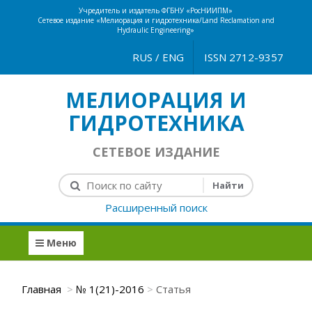
Учредитель и издатель ФГБНУ «РосНИИПМ»
Сетевое издание «Мелиорация и гидротехника/Land Reclamation and
Hydraulic Engineering»
RUS
/
ENG
ISSN 2712-9357
МЕЛИОРАЦИЯ И
ГИДРОТЕХНИКА
СЕТЕВОЕ ИЗДАНИЕ
Расширенный поиск
Меню
Главная
№ 1(21)-2016
Статья