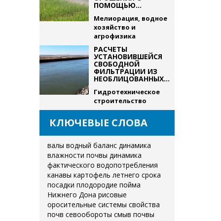
ПОМОЩЬЮ...
Мелиорация, водное
хозяйство и
агрофизика
РАСЧЕТЫ
УСТАНОВИВШЕЙСЯ
СВОБОДНОЙ
ФИЛЬТРАЦИИ ИЗ
НЕОБЛИЦОВАННЫХ...
Гидротехническое
строительство
КЛЮЧЕВЫЕ СЛОВА
валы
водный баланс
динамика
влажности почвы
динамика
фактического водопотребления
канавы
картофель летнего срока
посадки
плодородие
пойма
Нижнего Дона
рисовые
оросительные системы
свойства
почв
севообороты
смыв почвы