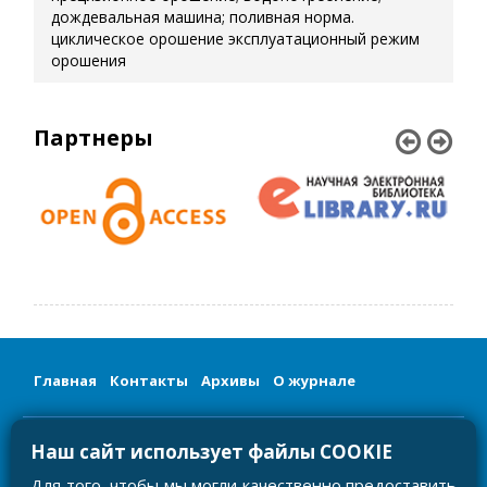
дождевальная машина; поливная норма.
циклическое орошение
эксплуатационный режим
орошения
Партнеры
Главная
Контакты
Архивы
О журнале
Сетевое издание «Мелиорация и гидротехника/Land
Наш сайт использует файлы COOKIE
Reclamation and Hydraulic Engineering»
Регистрационный номер и дата принятия решения о
регистрации: серия ЭЛ № ФС 77-81585 от 03.08.2021
Для того, чтобы мы могли качественно предоставить