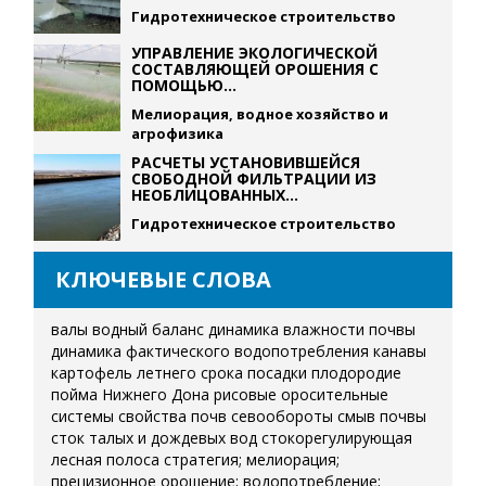
Гидротехническое строительство
УПРАВЛЕНИЕ ЭКОЛОГИЧЕСКОЙ
СОСТАВЛЯЮЩЕЙ ОРОШЕНИЯ С
ПОМОЩЬЮ...
Мелиорация, водное хозяйство и
агрофизика
РАСЧЕТЫ УСТАНОВИВШЕЙСЯ
СВОБОДНОЙ ФИЛЬТРАЦИИ ИЗ
НЕОБЛИЦОВАННЫХ...
Гидротехническое строительство
КЛЮЧЕВЫЕ СЛОВА
валы
водный баланс
динамика влажности почвы
динамика фактического водопотребления
канавы
картофель летнего срока посадки
плодородие
пойма Нижнего Дона
рисовые оросительные
системы
свойства почв
севообороты
смыв почвы
сток талых и дождевых вод
стокорегулирующая
лесная полоса
стратегия; мелиорация;
прецизионное орошение; водопотребление;