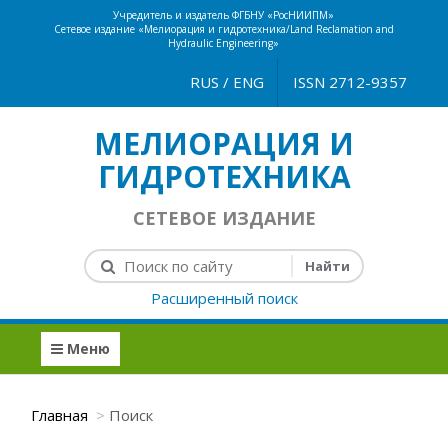
Учредитель и издатель ФГБНУ «РосНИИПМ»
Сетевое издание «Мелиорация и гидротехника/Land Reclamation and
Hydraulic Engineering»
RUS
/
ENG
ISSN 2712-9357
МЕЛИОРАЦИЯ И
ГИДРОТЕХНИКА
СЕТЕВОЕ ИЗДАНИЕ
Расширенный поиск
Меню
Главная
Поиск