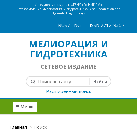
Учредитель и издатель ФГБНУ «РосНИИПМ»
Сетевое издание «Мелиорация и гидротехника/Land Reclamation and
Hydraulic Engineering»
RUS
/
ENG
ISSN 2712-9357
МЕЛИОРАЦИЯ И
ГИДРОТЕХНИКА
СЕТЕВОЕ ИЗДАНИЕ
Расширенный поиск
Меню
Главная
Поиск