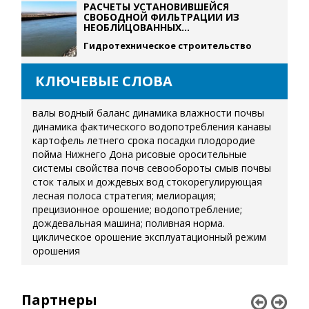
РАСЧЕТЫ УСТАНОВИВШЕЙСЯ
СВОБОДНОЙ ФИЛЬТРАЦИИ ИЗ
НЕОБЛИЦОВАННЫХ...
Гидротехническое строительство
КЛЮЧЕВЫЕ СЛОВА
валы
водный баланс
динамика влажности почвы
динамика фактического водопотребления
канавы
картофель летнего срока посадки
плодородие
пойма Нижнего Дона
рисовые оросительные
системы
свойства почв
севообороты
смыв почвы
сток талых и дождевых вод
стокорегулирующая
лесная полоса
стратегия; мелиорация;
прецизионное орошение; водопотребление;
дождевальная машина; поливная норма.
циклическое орошение
эксплуатационный режим
орошения
Партнеры