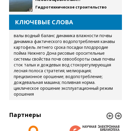
Гидротехническое строительство
КЛЮЧЕВЫЕ СЛОВА
валы
водный баланс
динамика влажности почвы
динамика фактического водопотребления
канавы
картофель летнего срока посадки
плодородие
пойма Нижнего Дона
рисовые оросительные
системы
свойства почв
севообороты
смыв почвы
сток талых и дождевых вод
стокорегулирующая
лесная полоса
стратегия; мелиорация;
прецизионное орошение; водопотребление;
дождевальная машина; поливная норма.
циклическое орошение
эксплуатационный режим
орошения
Партнеры