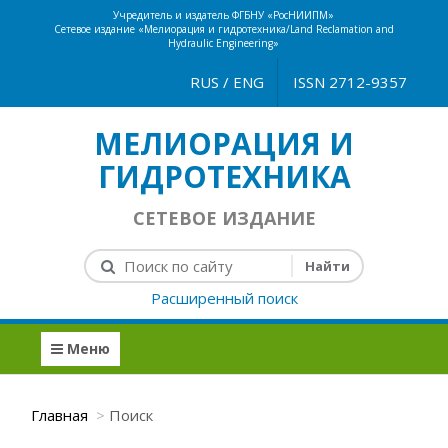
Учредитель и издатель ФГБНУ «РосНИИПМ»
Сетевое издание «Мелиорация и гидротехника/Land Reclamation and
Hydraulic Engineering»
RUS
/
ENG
ISSN 2712-9357
МЕЛИОРАЦИЯ И
ГИДРОТЕХНИКА
СЕТЕВОЕ ИЗДАНИЕ
Расширенный поиск
Меню
Главная
Поиск