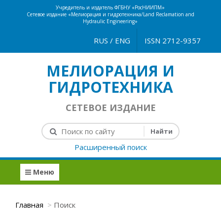
Учредитель и издатель ФГБНУ «РосНИИПМ»
Сетевое издание «Мелиорация и гидротехника/Land Reclamation and
Hydraulic Engineering»
RUS
/
ENG
ISSN 2712-9357
МЕЛИОРАЦИЯ И
ГИДРОТЕХНИКА
СЕТЕВОЕ ИЗДАНИЕ
Расширенный поиск
Меню
Главная
Поиск