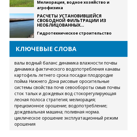
Мелиорация, водное хозяйство и
агрофизика
РАСЧЕТЫ УСТАНОВИВШЕЙСЯ
СВОБОДНОЙ ФИЛЬТРАЦИИ ИЗ
НЕОБЛИЦОВАННЫХ...
Гидротехническое строительство
КЛЮЧЕВЫЕ СЛОВА
валы
водный баланс
динамика влажности почвы
динамика фактического водопотребления
канавы
картофель летнего срока посадки
плодородие
пойма Нижнего Дона
рисовые оросительные
системы
свойства почв
севообороты
смыв почвы
сток талых и дождевых вод
стокорегулирующая
лесная полоса
стратегия; мелиорация;
прецизионное орошение; водопотребление;
дождевальная машина; поливная норма.
циклическое орошение
эксплуатационный режим
орошения