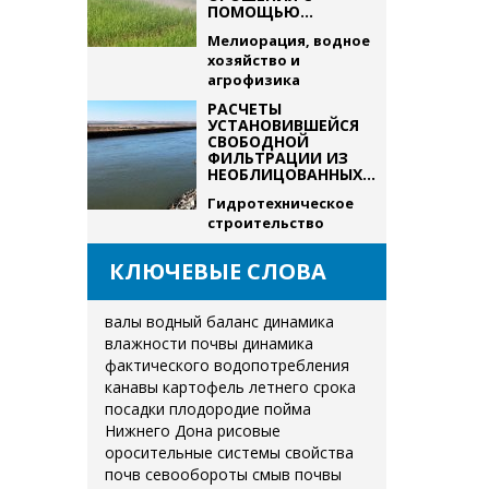
ПОМОЩЬЮ...
Мелиорация, водное
хозяйство и
агрофизика
РАСЧЕТЫ
УСТАНОВИВШЕЙСЯ
СВОБОДНОЙ
ФИЛЬТРАЦИИ ИЗ
НЕОБЛИЦОВАННЫХ...
Гидротехническое
строительство
КЛЮЧЕВЫЕ СЛОВА
валы
водный баланс
динамика
влажности почвы
динамика
фактического водопотребления
канавы
картофель летнего срока
посадки
плодородие
пойма
Нижнего Дона
рисовые
оросительные системы
свойства
почв
севообороты
смыв почвы