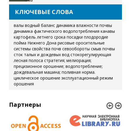
КЛЮЧЕВЫЕ СЛОВА
валы
водный баланс
динамика влажности почвы
динамика фактического водопотребления
канавы
картофель летнего срока посадки
плодородие
пойма Нижнего Дона
рисовые оросительные
системы
свойства почв
севообороты
смыв почвы
сток талых и дождевых вод
стокорегулирующая
лесная полоса
стратегия; мелиорация;
прецизионное орошение; водопотребление;
дождевальная машина; поливная норма.
циклическое орошение
эксплуатационный режим
орошения
Партнеры