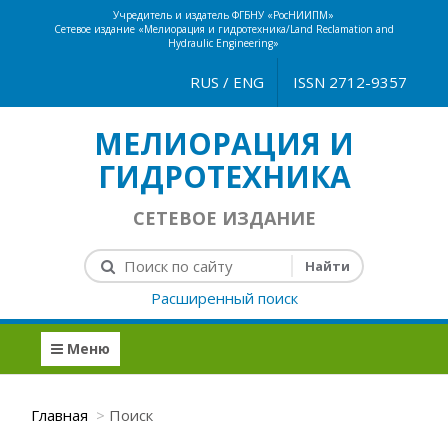
Учредитель и издатель ФГБНУ «РосНИИПМ»
Сетевое издание «Мелиорация и гидротехника/Land Reclamation and
Hydraulic Engineering»
RUS
/
ENG
ISSN 2712-9357
МЕЛИОРАЦИЯ И
ГИДРОТЕХНИКА
СЕТЕВОЕ ИЗДАНИЕ
Расширенный поиск
Меню
Главная
Поиск