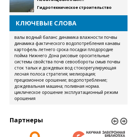
Гидротехническое строительство
КЛЮЧЕВЫЕ СЛОВА
валы
водный баланс
динамика влажности почвы
динамика фактического водопотребления
канавы
картофель летнего срока посадки
плодородие
пойма Нижнего Дона
рисовые оросительные
системы
свойства почв
севообороты
смыв почвы
сток талых и дождевых вод
стокорегулирующая
лесная полоса
стратегия; мелиорация;
прецизионное орошение; водопотребление;
дождевальная машина; поливная норма.
циклическое орошение
эксплуатационный режим
орошения
Партнеры