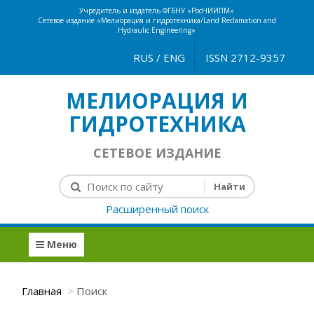
Учредитель и издатель ФГБНУ «РосНИИПМ»
Сетевое издание «Мелиорация и гидротехника/Land Reclamation and
Hydraulic Engineering»
RUS
/
ENG
ISSN 2712-9357
МЕЛИОРАЦИЯ И
ГИДРОТЕХНИКА
СЕТЕВОЕ ИЗДАНИЕ
Расширенный поиск
Меню
Главная
Поиск