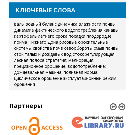
КЛЮЧЕВЫЕ СЛОВА
валы
водный баланс
динамика влажности почвы
динамика фактического водопотребления
канавы
картофель летнего срока посадки
плодородие
пойма Нижнего Дона
рисовые оросительные
системы
свойства почв
севообороты
смыв почвы
сток талых и дождевых вод
стокорегулирующая
лесная полоса
стратегия; мелиорация;
прецизионное орошение; водопотребление;
дождевальная машина; поливная норма.
циклическое орошение
эксплуатационный режим
орошения
Партнеры