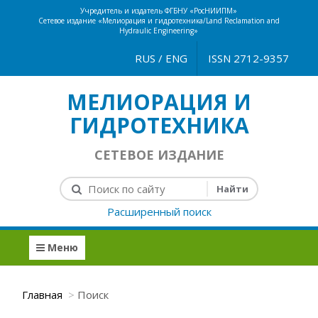
Учредитель и издатель ФГБНУ «РосНИИПМ»
Сетевое издание «Мелиорация и гидротехника/Land Reclamation and
Hydraulic Engineering»
RUS
/
ENG
ISSN 2712-9357
МЕЛИОРАЦИЯ И
ГИДРОТЕХНИКА
СЕТЕВОЕ ИЗДАНИЕ
Расширенный поиск
Меню
Главная
Поиск