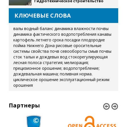
Гидротехническое строительство
КЛЮЧЕВЫЕ СЛОВА
валы
водный баланс
динамика влажности почвы
динамика фактического водопотребления
канавы
картофель летнего срока посадки
плодородие
пойма Нижнего Дона
рисовые оросительные
системы
свойства почв
севообороты
смыв почвы
сток талых и дождевых вод
стокорегулирующая
лесная полоса
стратегия; мелиорация;
прецизионное орошение; водопотребление;
дождевальная машина; поливная норма.
циклическое орошение
эксплуатационный режим
орошения
Партнеры