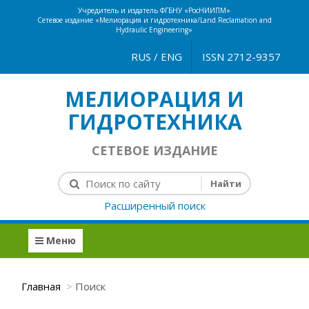
Учредитель и издатель ФГБНУ «РосНИИПМ»
Сетевое издание «Мелиорация и гидротехника/Land Reclamation and
Hydraulic Engineering»
RUS
/
ENG
ISSN 2712-9357
МЕЛИОРАЦИЯ И
ГИДРОТЕХНИКА
СЕТЕВОЕ ИЗДАНИЕ
Расширенный поиск
Меню
Главная
Поиск