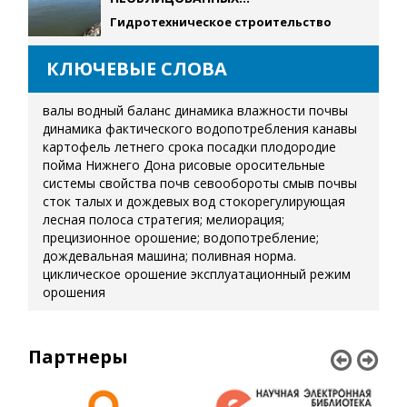
Гидротехническое строительство
КЛЮЧЕВЫЕ СЛОВА
валы
водный баланс
динамика влажности почвы
динамика фактического водопотребления
канавы
картофель летнего срока посадки
плодородие
пойма Нижнего Дона
рисовые оросительные
системы
свойства почв
севообороты
смыв почвы
сток талых и дождевых вод
стокорегулирующая
лесная полоса
стратегия; мелиорация;
прецизионное орошение; водопотребление;
дождевальная машина; поливная норма.
циклическое орошение
эксплуатационный режим
орошения
Партнеры