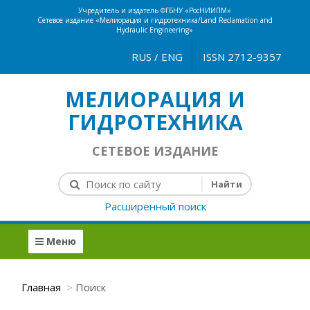
Учредитель и издатель ФГБНУ «РосНИИПМ»
Сетевое издание «Мелиорация и гидротехника/Land Reclamation and
Hydraulic Engineering»
RUS
/
ENG
ISSN 2712-9357
МЕЛИОРАЦИЯ И
ГИДРОТЕХНИКА
СЕТЕВОЕ ИЗДАНИЕ
Расширенный поиск
Меню
Главная
Поиск