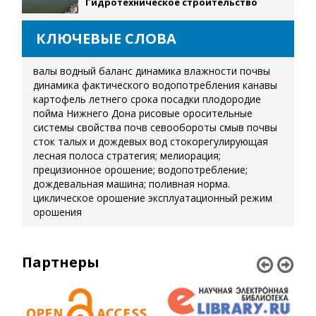
Гидротехническое строительство
КЛЮЧЕВЫЕ СЛОВА
валы
водный баланс
динамика влажности почвы
динамика фактического водопотребления
канавы
картофель летнего срока посадки
плодородие
пойма Нижнего Дона
рисовые оросительные
системы
свойства почв
севообороты
смыв почвы
сток талых и дождевых вод
стокорегулирующая
лесная полоса
стратегия; мелиорация;
прецизионное орошение; водопотребление;
дождевальная машина; поливная норма.
циклическое орошение
эксплуатационный режим
орошения
Партнеры