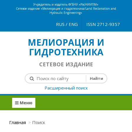
Учредитель и издатель ФГБНУ «РосНИИПМ»
Сетевое издание «Мелиорация и гидротехника/Land Reclamation and
Hydraulic Engineering»
RUS
/
ENG
ISSN 2712-9357
МЕЛИОРАЦИЯ И
ГИДРОТЕХНИКА
СЕТЕВОЕ ИЗДАНИЕ
Расширенный поиск
Меню
Главная
Поиск