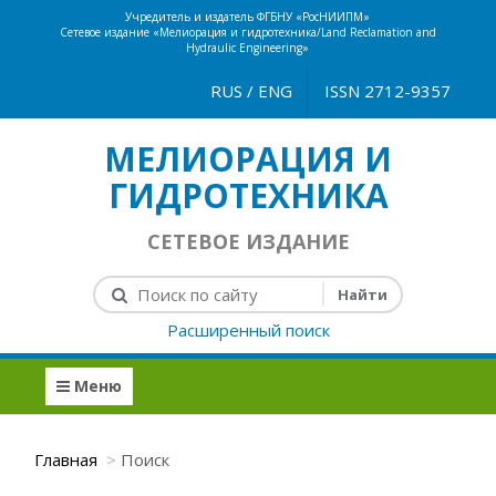
Учредитель и издатель ФГБНУ «РосНИИПМ»
Сетевое издание «Мелиорация и гидротехника/Land Reclamation and
Hydraulic Engineering»
RUS
/
ENG
ISSN 2712-9357
МЕЛИОРАЦИЯ И
ГИДРОТЕХНИКА
СЕТЕВОЕ ИЗДАНИЕ
Расширенный поиск
Меню
Главная
Поиск