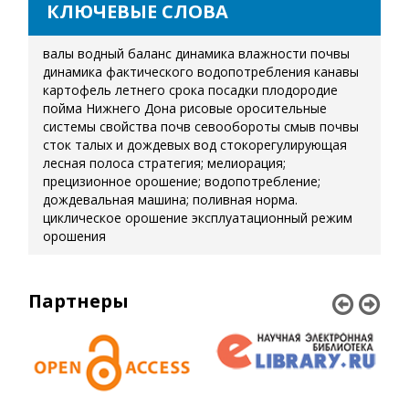
КЛЮЧЕВЫЕ СЛОВА
валы
водный баланс
динамика влажности почвы
динамика фактического водопотребления
канавы
картофель летнего срока посадки
плодородие
пойма Нижнего Дона
рисовые оросительные
системы
свойства почв
севообороты
смыв почвы
сток талых и дождевых вод
стокорегулирующая
лесная полоса
стратегия; мелиорация;
прецизионное орошение; водопотребление;
дождевальная машина; поливная норма.
циклическое орошение
эксплуатационный режим
орошения
Партнеры