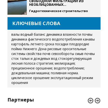
СВОБОДНОЙ ФИЛЬТРАЦИИ ИЗ
НЕОБЛИЦОВАННЫХ...
Гидротехническое строительство
КЛЮЧЕВЫЕ СЛОВА
валы
водный баланс
динамика влажности почвы
динамика фактического водопотребления
канавы
картофель летнего срока посадки
плодородие
пойма Нижнего Дона
рисовые оросительные
системы
свойства почв
севообороты
смыв почвы
сток талых и дождевых вод
стокорегулирующая
лесная полоса
стратегия; мелиорация;
прецизионное орошение; водопотребление;
дождевальная машина; поливная норма.
циклическое орошение
эксплуатационный режим
орошения
Партнеры