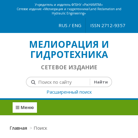
Учредитель и издатель ФГБНУ «РосНИИПМ»
Сетевое издание «Мелиорация и гидротехника/Land Reclamation and
Hydraulic Engineering»
RUS
/
ENG
ISSN 2712-9357
МЕЛИОРАЦИЯ И
ГИДРОТЕХНИКА
СЕТЕВОЕ ИЗДАНИЕ
Расширенный поиск
Меню
Главная
Поиск